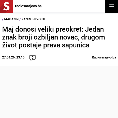
Otvor
/
MAGAZIN
/
ZANIMLJIVOSTI
Maj donosi veliki preokret: Jedan
znak broji ozbiljan novac, drugom
život postaje prava sapunica
27.04.26. 23:15
Radiosarajevo.ba
0