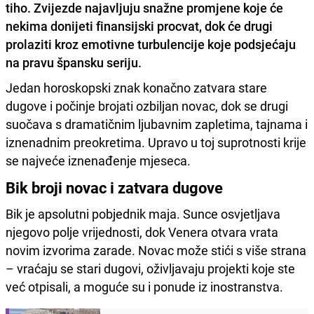
tiho. Zvijezde najavljuju snažne promjene koje će
nekima donijeti finansijski procvat, dok će drugi
prolaziti kroz emotivne turbulencije koje podsjećaju
na pravu špansku seriju.
Jedan horoskopski znak konačno zatvara stare
dugove i počinje brojati ozbiljan novac, dok se drugi
suočava s dramatičnim ljubavnim zapletima, tajnama i
iznenadnim preokretima. Upravo u toj suprotnosti krije
se najveće iznenađenje mjeseca.
Bik broji novac i zatvara dugove
Bik je apsolutni pobjednik maja. Sunce osvjetljava
njegovo polje vrijednosti, dok Venera otvara vrata
novim izvorima zarade. Novac može stići s više strana
– vraćaju se stari dugovi, oživljavaju projekti koje ste
već otpisali, a moguće su i ponude iz inostranstva.