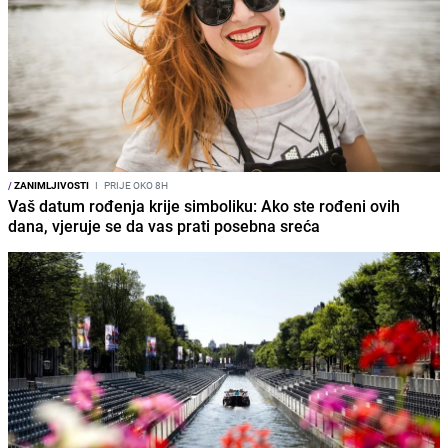
/
ZANIMLJIVOSTI
I
PRIJE OKO 8H
Vaš datum rođenja krije simboliku: Ako ste rođeni ovih
dana, vjeruje se da vas prati posebna sreća