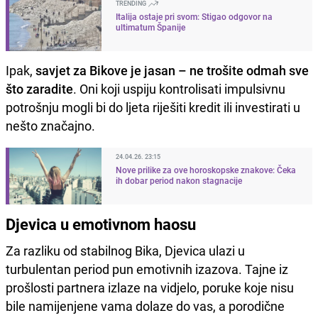
TRENDING
Italija ostaje pri svom: Stigao odgovor na
ultimatum Španije
Ipak,
savjet za Bikove je jasan – ne trošite odmah sve
što zaradite
. Oni koji uspiju kontrolisati impulsivnu
potrošnju mogli bi do ljeta riješiti kredit ili investirati u
nešto značajno.
24.04.26. 23:15
Nove prilike za ove horoskopske znakove: Čeka
ih dobar period nakon stagnacije
Djevica u emotivnom haosu
Za razliku od stabilnog Bika, Djevica ulazi u
turbulentan period pun emotivnih izazova. Tajne iz
prošlosti partnera izlaze na vidjelo, poruke koje nisu
bile namijenjene vama dolaze do vas, a porodične