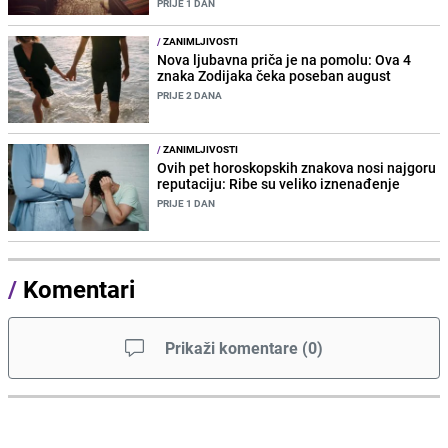
PRIJE 1 DAN
/
ZANIMLJIVOSTI
Nova ljubavna priča je na pomolu: Ova 4
znaka Zodijaka čeka poseban august
PRIJE 2 DANA
/
ZANIMLJIVOSTI
Ovih pet horoskopskih znakova nosi najgoru
reputaciju: Ribe su veliko iznenađenje
PRIJE 1 DAN
/
Komentari
Prikaži komentare
(
0
)