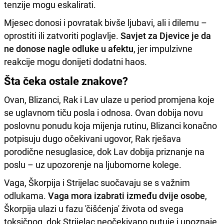
tenzije mogu eskalirati.
Mjesec donosi i povratak bivše ljubavi, ali i dilemu –
oprostiti ili zatvoriti poglavlje.
Savjet za Djevice je da
ne donose nagle odluke u afektu
, jer impulzivne
reakcije mogu donijeti dodatni haos.
Šta čeka ostale znakove?
Ovan, Blizanci, Rak i Lav ulaze u period promjena koje
se uglavnom tiču posla i odnosa. Ovan dobija novu
poslovnu ponudu koja mijenja rutinu, Blizanci konačno
potpisuju dugo očekivani ugovor, Rak rješava
porodične nesuglasice, dok Lav dobija priznanje na
poslu – uz upozorenje na ljubomorne kolege.
Vaga, Škorpija i Strijelac suočavaju se s važnim
odlukama.
Vaga mora izabrati između dvije osobe
,
Škorpija ulazi u fazu 'čišćenja' života od svega
toksičnog, dok Strijelac neočekivano putuje i upoznaje