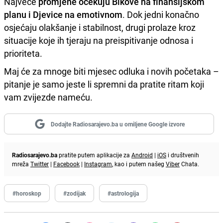
Najveće
promjene očekuju Bikove na finansijskom
planu i Djevice na emotivnom
. Dok jedni konačno
osjećaju olakšanje i stabilnost, drugi prolaze kroz
situacije koje ih tjeraju na preispitivanje odnosa i
prioriteta.
Maj će za mnoge biti mjesec odluka i novih početaka –
pitanje je samo jeste li spremni da pratite ritam koji
vam zvijezde nameću.
Dodajte Radiosarajevo.ba u omiljene Google izvore
Radiosarajevo.ba
pratite putem aplikacije za
Android
|
iOS
i društvenih
mreža
Twitter
|
Facebook
|
Instagram
, kao i putem našeg
Viber
Chata.
#horoskop
#zodijak
#astrologija