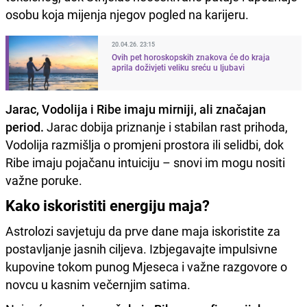
osobu koja mijenja njegov pogled na karijeru.
20.04.26. 23:15
Ovih pet horoskopskih znakova će do kraja
aprila doživjeti veliku sreću u ljubavi
Jarac, Vodolija i Ribe imaju mirniji, ali značajan
period.
Jarac dobija priznanje i stabilan rast prihoda,
Vodolija razmišlja o promjeni prostora ili selidbi, dok
Ribe imaju pojačanu intuiciju – snovi im mogu nositi
važne poruke.
Kako iskoristiti energiju maja?
Astrolozi savjetuju da prve dane maja iskoristite za
postavljanje jasnih ciljeva. Izbjegavajte impulsivne
kupovine tokom punog Mjeseca i važne razgovore o
novcu u kasnim večernjim satima.