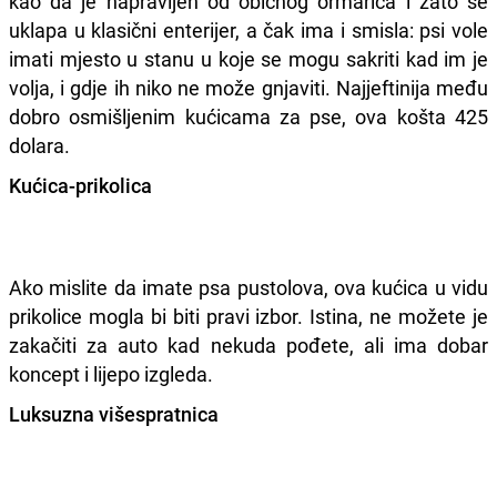
kao da je napravljen od običnog ormarića i zato se
uklapa u klasični enterijer, a čak ima i smisla: psi vole
imati mjesto u stanu u koje se mogu sakriti kad im je
volja, i gdje ih niko ne može gnjaviti. Najjeftinija među
dobro osmišljenim kućicama za pse, ova košta 425
dolara.
Kućica-prikolica
Ako mislite da imate psa pustolova, ova kućica u vidu
prikolice mogla bi biti pravi izbor. Istina, ne možete je
zakačiti za auto kad nekuda pođete, ali ima dobar
koncept i lijepo izgleda.
Luksuzna višespratnica