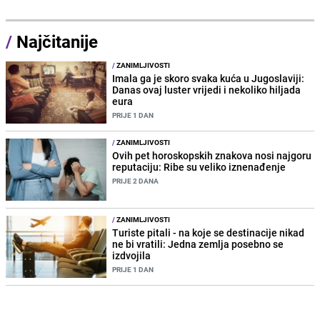
/
Najčitanije
/
ZANIMLJIVOSTI
Imala ga je skoro svaka kuća u Jugoslaviji:
Danas ovaj luster vrijedi i nekoliko hiljada
eura
PRIJE 1 DAN
/
ZANIMLJIVOSTI
Ovih pet horoskopskih znakova nosi najgoru
reputaciju: Ribe su veliko iznenađenje
PRIJE 2 DANA
/
ZANIMLJIVOSTI
Turiste pitali - na koje se destinacije nikad
ne bi vratili: Jedna zemlja posebno se
izdvojila
PRIJE 1 DAN