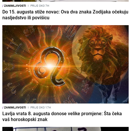
/
ZANIMLJIVOSTI
I
PRIJE OKO 7H
Do 15. augusta stiže novac: Ova dva znaka Zodijaka očekuju
nasljedstvo ili povišicu
/
ZANIMLJIVOSTI
I
PRIJE OKO 17H
Lavlja vrata 8. augusta donose velike promjene: Šta čeka
vaš horoskopski znak