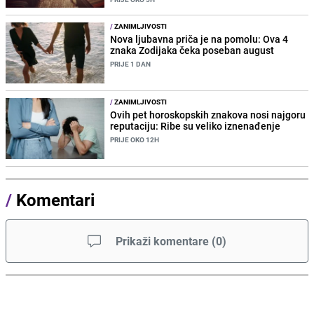
/
ZANIMLJIVOSTI
Nova ljubavna priča je na pomolu: Ova 4
znaka Zodijaka čeka poseban august
PRIJE 1 DAN
/
ZANIMLJIVOSTI
Ovih pet horoskopskih znakova nosi najgoru
reputaciju: Ribe su veliko iznenađenje
PRIJE OKO 12H
/
Komentari
Prikaži komentare
(
0
)