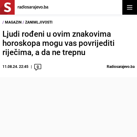
Otvor
/
MAGAZIN
/
ZANIMLJIVOSTI
Ljudi rođeni u ovim znakovima
horoskopa mogu vas povrijediti
riječima, a da ne trepnu
11.08.24. 22:45
Radiosarajevo.ba
0