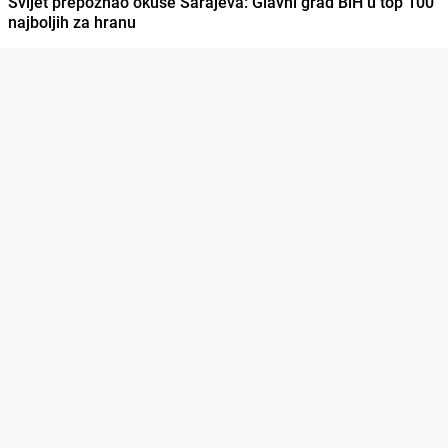
Svijet prepoznao okuse Sarajeva: Glavni grad BiH u top 100
najboljih za hranu