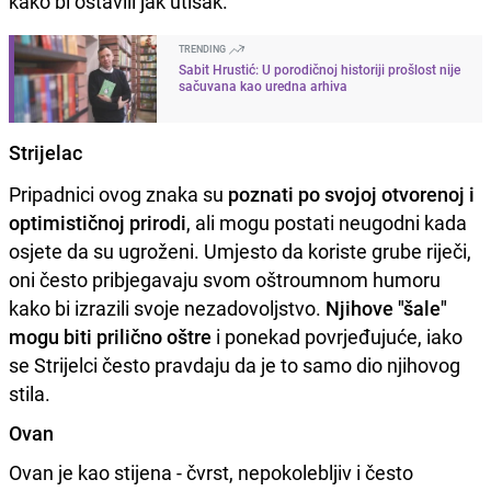
kako bi ostavili jak utisak.
TRENDING
Sabit Hrustić: U porodičnoj historiji prošlost nije
sačuvana kao uredna arhiva
Strijelac
Pripadnici ovog znaka su
poznati po svojoj otvorenoj i
optimističnoj prirodi
, ali mogu postati neugodni kada
osjete da su ugroženi. Umjesto da koriste grube riječi,
oni često pribjegavaju svom oštroumnom humoru
kako bi izrazili svoje nezadovoljstvo.
Njihove "šale"
mogu biti prilično oštre
i ponekad povrjeđujuće, iako
se Strijelci često pravdaju da je to samo dio njihovog
stila.
Ovan
Ovan je kao stijena - čvrst, nepokolebljiv i često