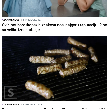
/
ZANIMLJIVOSTI
I
PRIJE OKO 12H
Ovih pet horoskopskih znakova nosi najgoru reputaciju: Ribe
su veliko iznenađenje
/
ZANIMLJIVOSTI
I
PRIJE OKO 13H