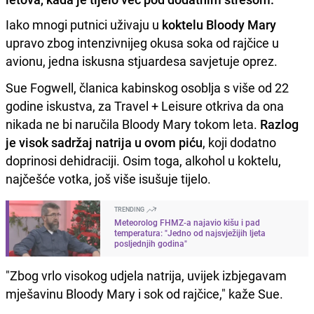
Iako mnogi putnici uživaju u
koktelu Bloody Mary
upravo zbog intenzivnijeg okusa soka od rajčice u
avionu, jedna iskusna stjuardesa savjetuje oprez.
Sue Fogwell, članica kabinskog osoblja s više od 22
godine iskustva, za Travel + Leisure otkriva da ona
nikada ne bi naručila Bloody Mary tokom leta.
Razlog
je visok sadržaj natrija u ovom piću
, koji dodatno
doprinosi dehidraciji. Osim toga, alkohol u koktelu,
najčešće votka, još više isušuje tijelo.
TRENDING
Meteorolog FHMZ-a najavio kišu i pad
temperatura: "Jedno od najsvježijih ljeta
posljednjih godina"
"Zbog vrlo visokog udjela natrija, uvijek izbjegavam
mješavinu Bloody Mary i sok od rajčice," kaže Sue.