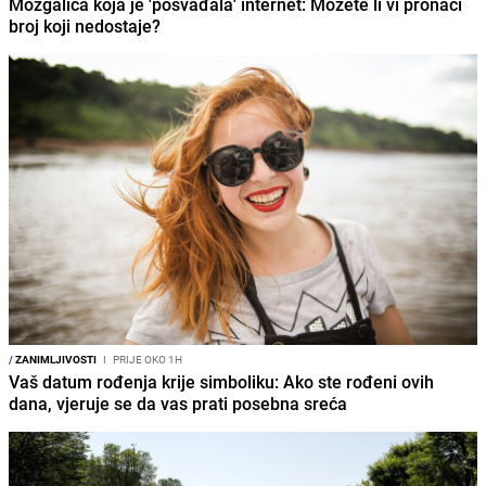
Mozgalica koja je 'posvađala' internet: Možete li vi pronaći
broj koji nedostaje?
/
ZANIMLJIVOSTI
I
PRIJE OKO 1H
Vaš datum rođenja krije simboliku: Ako ste rođeni ovih
dana, vjeruje se da vas prati posebna sreća