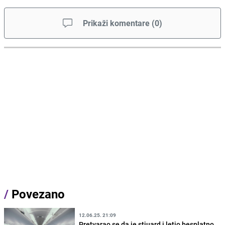
Prikaži komentare
(
0
)
/
Povezano
12.06.25. 21:09
Pretvarao se da je stjuard i letio besplatno