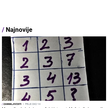
/
Najnovije
/
ZANIMLJIVOSTI
I
PRIJE OKO 1H