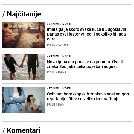
/
Najčitanije
/
ZANIMLJIVOSTI
Imala ga je skoro svaka kuća u Jugoslaviji:
Danas ovaj luster vrijedi i nekoliko hiljada
eura
PRIJE OKO 18H
/
ZANIMLJIVOSTI
Nova ljubavna priča je na pomolu: Ova 4
znaka Zodijaka čeka poseban august
PRIJE 2 DANA
/
ZANIMLJIVOSTI
Ovih pet horoskopskih znakova nosi najgoru
reputaciju: Ribe su veliko iznenađenje
PRIJE 1 DAN
/
Komentari