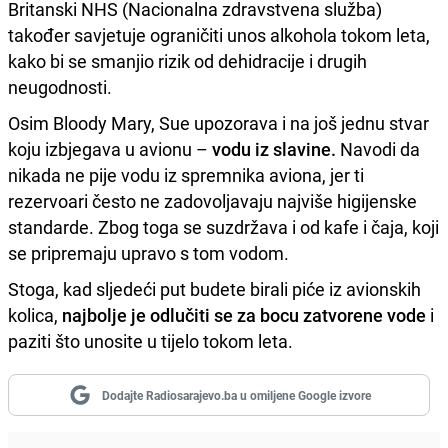
Britanski NHS (Nacionalna zdravstvena služba)
također savjetuje ograničiti unos alkohola tokom leta,
kako bi se smanjio rizik od dehidracije i drugih
neugodnosti.
Osim Bloody Mary, Sue upozorava i na još jednu stvar
koju izbjegava u avionu –
vodu iz slavine.
Navodi da
nikada ne pije vodu iz spremnika aviona, jer ti
rezervoari često ne zadovoljavaju najviše higijenske
standarde. Zbog toga se suzdržava i od kafe i čaja, koji
se pripremaju upravo s tom vodom.
Stoga, kad sljedeći put budete birali piće iz avionskih
kolica,
najbolje je odlučiti se za bocu zatvorene vode
i
paziti što unosite u tijelo tokom leta.
Dodajte Radiosarajevo.ba u omiljene Google izvore