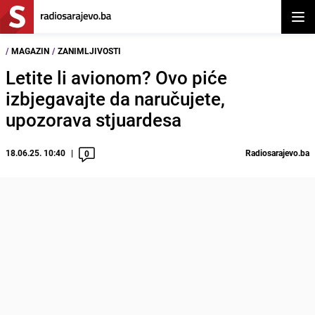
Otvor
/
MAGAZIN
/
ZANIMLJIVOSTI
Letite li avionom? Ovo piće
izbjegavajte da naručujete,
upozorava stjuardesa
18.06.25. 10:40
Radiosarajevo.ba
0