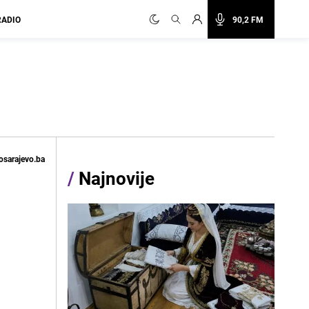
RADIO
90,2 FM
osarajevo.ba
/
Najnovije