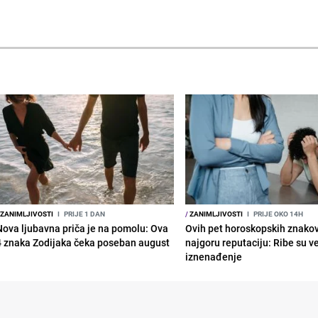
ZANIMLJIVOSTI
I
PRIJE 1 DAN
/
ZANIMLJIVOSTI
I
PRIJE OKO 14H
Nova ljubavna priča je na pomolu: Ova
Ovih pet horoskopskih znako
4 znaka Zodijaka čeka poseban august
najgoru reputaciju: Ribe su v
iznenađenje