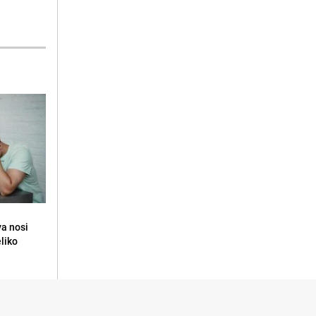
va nosi
eliko