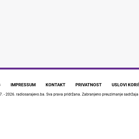
G
IMPRESSUM
KONTAKT
PRIVATNOST
USLOVI KOR
7. - 2026.
radiosarajevo.ba
. Sva prava pridržana. Zabranjeno preuzimanje sadržaja