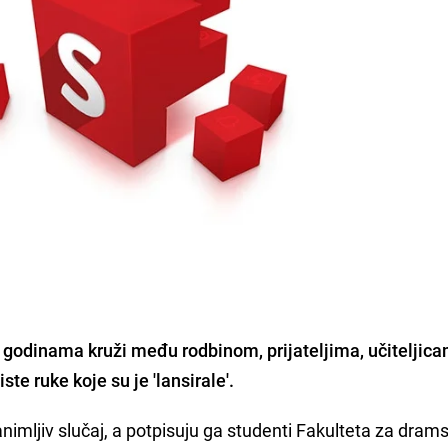
 godinama kruži među rodbinom, prijateljima, učiteljica
ste ruke koje su je 'lansirale'.
animljiv slučaj, a potpisuju ga studenti Fakulteta za dram