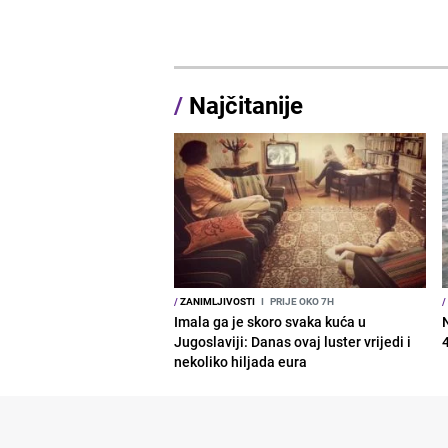
/
Najčitanije
/
ZANIMLJIVOSTI
I
PRIJE OKO 7H
/
Imala ga je skoro svaka kuća u
Jugoslaviji: Danas ovaj luster vrijedi i
nekoliko hiljada eura