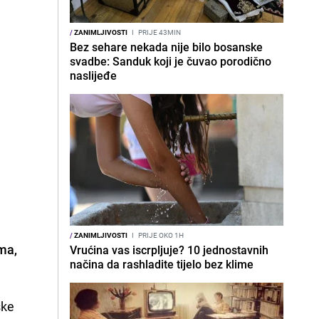
/
ZANIMLJIVOSTI
I
PRIJE 43MIN
Bez sehare nekada nije bilo bosanske
svadbe: Sanduk koji je čuvao porodično
naslijeđe
/
ZANIMLJIVOSTI
I
PRIJE OKO 1H
ma,
Vrućina vas iscrpljuje? 10 jednostavnih
načina da rashladite tijelo bez klime
ske