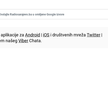
Dodajte Radiosarajevo.ba u omiljene Google izvore
aplikacije za
Android
|
iOS
i društvenih mreža
Twitter
|
utem našeg
Viber
Chata.