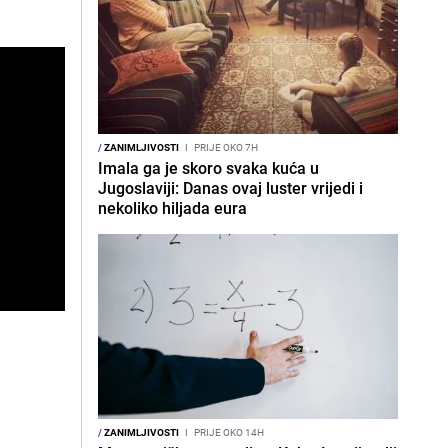
/
ZANIMLJIVOSTI
I
PRIJE OKO 7H
Imala ga je skoro svaka kuća u
Jugoslaviji: Danas ovaj luster vrijedi i
nekoliko hiljada eura
/
ZANIMLJIVOSTI
I
PRIJE OKO 14H