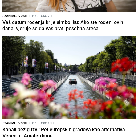
/
ZANIMLJIVOSTI
I
PRIJE OKO 7H
Vaš datum rođenja krije simboliku: Ako ste rođeni ovih
dana, vjeruje se da vas prati posebna sreća
/
ZANIMLJIVOSTI
I
PRIJE OKO 13H
Kanali bez gužvi: Pet europskih gradova kao alternativa
Veneciji i Amsterdamu