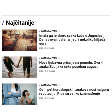
/
Najčitanije
/
ZANIMLJIVOSTI
Imala ga je skoro svaka kuća u Jugoslaviji:
Danas ovaj luster vrijedi i nekoliko hiljada
eura
PRIJE 1 DAN
/
ZANIMLJIVOSTI
Nova ljubavna priča je na pomolu: Ova 4
znaka Zodijaka čeka poseban august
PRIJE 2 DANA
/
ZANIMLJIVOSTI
Ovih pet horoskopskih znakova nosi najgoru
reputaciju: Ribe su veliko iznenađenje
PRIJE 1 DAN