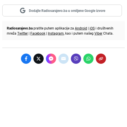
Dodajte Radiosarajevo.ba u omiljene Google izvore
Radiosarajevo.ba
pratite putem aplikacije za
Android
|
iOS
i društvenih
mreža
Twitter
|
Facebook
|
Instagram
, kao i putem našeg
Viber
Chata.