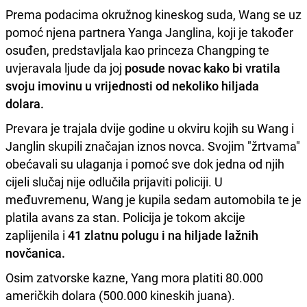
Prema podacima okružnog kineskog suda, Wang se uz
pomoć njena partnera Yanga Janglina, koji je također
osuđen, predstavljala kao princeza Changping te
uvjeravala ljude da joj
posude novac kako bi vratila
svoju imovinu u vrijednosti od nekoliko hiljada
dolara.
Prevara je trajala dvije godine u okviru kojih su Wang i
Janglin skupili značajan iznos novca. Svojim "žrtvama"
obećavali su ulaganja i pomoć sve dok jedna od njih
cijeli slučaj nije odlučila prijaviti policiji. U
međuvremenu, Wang je kupila sedam automobila te je
platila avans za stan. Policija je tokom akcije
zaplijenila i
41 zlatnu polugu i na hiljade lažnih
novčanica.
Osim zatvorske kazne, Yang mora platiti 80.000
američkih dolara (500.000 kineskih juana).