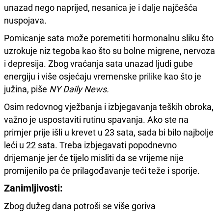
unazad nego naprijed, nesanica je i dalje najčešća
nuspojava.
Pomicanje sata može poremetiti hormonalnu sliku što
uzrokuje niz tegoba kao što su bolne migrene, nervoza
i depresija. Zbog vraćanja sata unazad ljudi gube
energiju i više osjećaju vremenske prilike kao što je
južina, piše
NY Daily News.
Osim redovnog vježbanja i izbjegavanja teških obroka,
važno je uspostaviti rutinu spavanja. Ako ste na
primjer prije išli u krevet u 23 sata, sada bi bilo najbolje
leći u 22 sata. Treba izbjegavati popodnevno
drijemanje jer će tijelo misliti da se vrijeme nije
promijenilo pa će prilagođavanje teći teže i sporije.
Zanimljivosti:
Z
bog dužeg dana potroši se više goriva