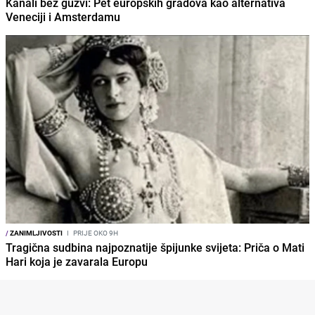
Kanali bez gužvi: Pet europskih gradova kao alternativa
Veneciji i Amsterdamu
/
ZANIMLJIVOSTI
I
PRIJE OKO 9H
Tragična sudbina najpoznatije špijunke svijeta: Priča o Mati
Hari koja je zavarala Europu