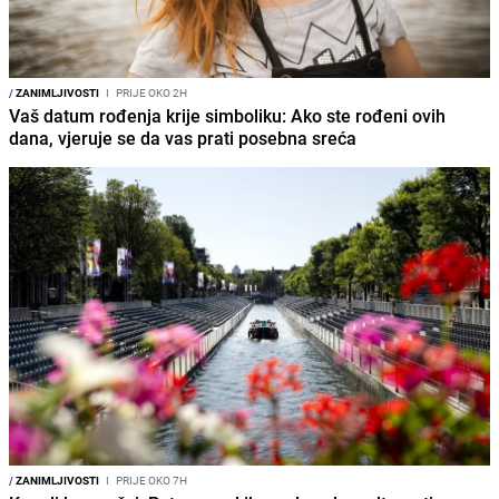
/
ZANIMLJIVOSTI
I
PRIJE OKO 2H
Vaš datum rođenja krije simboliku: Ako ste rođeni ovih
dana, vjeruje se da vas prati posebna sreća
/
ZANIMLJIVOSTI
I
PRIJE OKO 7H