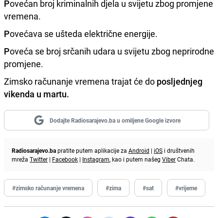
P
ovećan broj kriminalnih djela u svijetu zbog promjene
vremena.
P
ovećava se ušteda električne energije.
P
oveća se broj srčanih udara u svijetu zbog neprirodne
promjene.
Zimsko računanje vremena trajat će do
posljednjeg
vikenda u martu.
Dodajte Radiosarajevo.ba u omiljene Google izvore
Radiosarajevo.ba
pratite putem aplikacije za
Android
|
iOS
i društvenih
mreža
Twitter
|
Facebook
|
Instagram
, kao i putem našeg
Viber
Chata.
#zimsko računanje vremena
#zima
#sat
#vrijeme