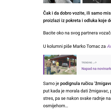
Čak i da dobro vozite, ili samo mis
proizlazi iz pokreta i odluka koje d
Bacite oko na svog partnera vozača
U kolumni piše Marko Tomac za
A
TRENDING
Napad na novinarku 
Samo je
podignula ručicu ‘žmigavc
put kada je morala dati žmigavac, pr
stres, pa se nakon svake radnje 
osmijehom…