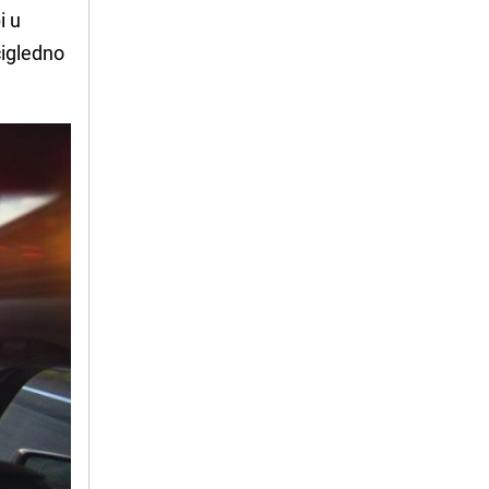
i u
čigledno