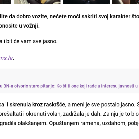
lite da dobro vozite, nećete moći sakriti svoj karakter št
onosite u vožnji.
 i bit će vam sve jasno.
ms.hr
.
BN-a otvorio staro pitanje: Ko štiti one koji rade u interesu javnosti u
a’ i skrenula kroz raskršće
, a meni je sve postalo jasno. 
ešaltati i okrenuti volan, zadržala je dah. Za nju je to bio
nagradila olakšanjem. Opuštanjem ramena, uzdahom, pob