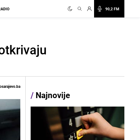
RADIO
90,2 FM
otkrivaju
osarajevo.ba
/
Najnovije