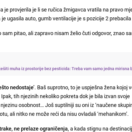
 je provjerila je li se ručica žmigavca vratila na pravo mje
 je ugasila auto, gumb ventilacije je s pozicije 2 prebacil
ho sam pitao, ali zapravo nisam želio čuti odgovor, znao s
iješiti muha iz prostorije bez pesticida: Treba vam samo jedna mirisna b
nešto nedostaje’
. Baš suprotno, to je uspješna žena kojoj v
 Ipak, tih njezinih nekoliko pokreta dok je bila izvan svoje
njezinu osobnost… Još suptilniji su oni iz ‘naučene skupin
ivotu, ali nitko ne može reći da nisu ovladali ‘mehanikom’.
rake, ne prelaze ograničenja
, a kada stignu na destinacij