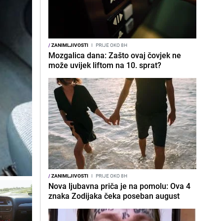
/
ZANIMLJIVOSTI
I
PRIJE OKO 8H
Mozgalica dana: Zašto ovaj čovjek ne
može uvijek liftom na 10. sprat?
/
ZANIMLJIVOSTI
I
PRIJE OKO 8H
Nova ljubavna priča je na pomolu: Ova 4
znaka Zodijaka čeka poseban august