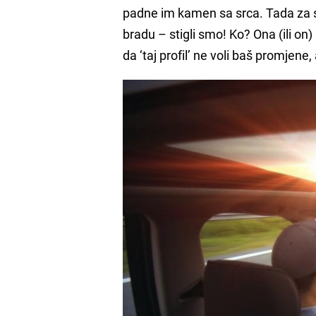
padne im kamen sa srca. Tada za s
bradu – stigli smo! Ko? Ona (ili on)
da ‘taj profil’ ne voli baš promjene,