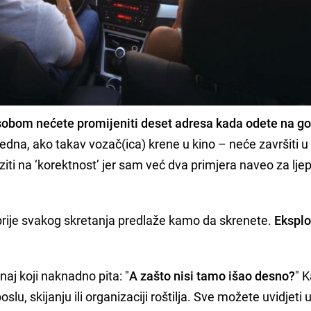
obom nećete promijeniti deset adresa kada odete na go
jedna, ako takav vozač(ica) krene u kino – neće završiti u
iti na ‘korektnost’ jer sam već dva primjera naveo za ljepš
 prije svakog skretanja predlaže kamo da skrenete.
Eksplo
naj koji naknadno pita: "
A zašto nisi tamo išao desno?
" K
slu, skijanju ili organizaciji roštilja. Sve možete uvidjeti 