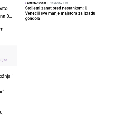
/
ZANIMLJIVOSTI
I
PRIJE OKO 14H
sto i
Stoljetni zanat pred nestankom: U
Veneciji sve manje majstora za izradu
a na 0…
gondola
am
iljka
ožnja i
e’.
u,