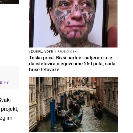
o
/
ZANIMLJIVOSTI
I
PRIJE OKO 8H
Teška priča: Bivši partner natjerao ju je
da istetovira njegovo ime 250 puta, sada
briše tetovaže
 BiH?
Svaki
 projekt,
jeglim