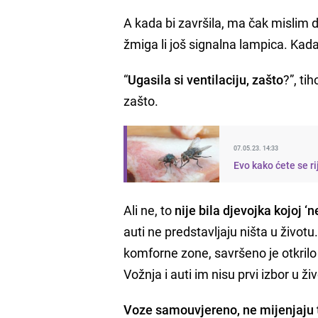
A kada bi završila, ma čak mislim da
žmiga li još signalna lampica. Kada
“
Ugasila si ventilaciju, zašto
?”, ti
zašto.
07.05.23. 14:33
Evo kako ćete se r
Ali ne, to
nije bila djevojka kojoj ‘
auti ne predstavljaju ništa u životu.
komforne zone, savršeno je otkrilo 
Vožnja i auti im nisu prvi izbor u ž
Voze samouvjereno, ne mijenjaju t