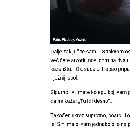
Foto: Pixabay: Vožnja
Dalje zaključite sami…
S takvom os
već ćete stvoriti novi dom na dva t
kazalištu… Ok, sada bi trebao pripaz
nježniji spol.
Sigurno i vi imate kolegu koji vam
da ne kaže: „Tu idi desno“
…
Također, skroz suprotno, postoji i o
je! S njima bi vam jednako bilo na po