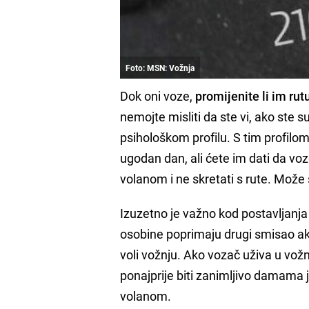
Foto: MSN: Vožnja
Dok oni voze,
promijenite li im rut
nemojte misliti da ste vi, ako ste 
psihološkom profilu. S tim profilo
ugodan dan, ali ćete im dati da voz
volanom i ne skretati s rute. Može s
Izuzetno je važno kod postavljanja 
osobine poprimaju drugi smisao ako 
voli vožnju. Ako vozač uživa u vožn
ponajprije biti zanimljivo damama
volanom.