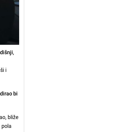
dišnji
,
i i
dirao bi
ao, bliže
u pola