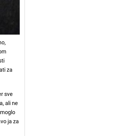
mo,
nom
ti
ati za
er sve
, ali ne
i moglo
vo ja za