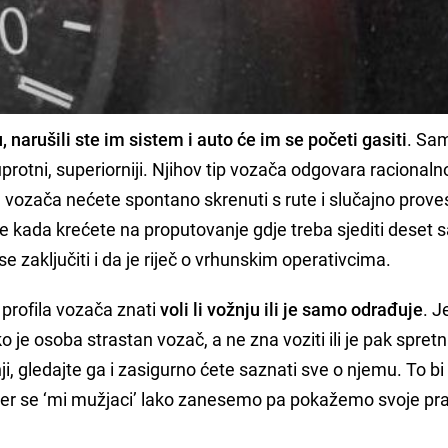
u, narušili ste im sistem i auto će im se početi gasiti
. Sa
suprotni, superiorniji. Njihov tip vozača odgovara racional
m vozača nećete spontano skrenuti s rute i slučajno proves
e kada krećete na proputovanje gdje treba sjediti deset s
e zaključiti i da je riječ o vrhunskim operativcima.
profila vozača znati
voli li vožnju ili je samo odrađuje
. J
je osoba strastan vozač, a ne zna voziti ili je pak spretna
ji, gledajte ga i zasigurno ćete saznati sve o njemu. To b
 jer se ‘mi mužjaci’ lako zanesemo pa pokažemo svoje pra