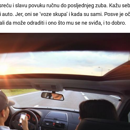
reću i slavu povuku ručnu do posljednjeg zuba. Kažu seb
 i auto. Jer, oni se ‘voze skupa’ i kada su sami. Posve je o
 ali da može odraditi i ono što mu se ne sviđa, i to dobro.