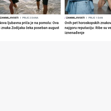
ZANIMLJIVOSTI
I
PRIJE 2 DANA
/
ZANIMLJIVOSTI
I
PRIJE 1 DAN
Nova ljubavna priča je na pomolu: Ova
Ovih pet horoskopskih znako
4 znaka Zodijaka čeka poseban august
najgoru reputaciju: Ribe su v
iznenađenje