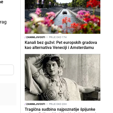
ne
trag
/
ZANIMLJIVOSTI
I
PRIJE OKO 17H
Kanali bez gužvi: Pet europskih gradova
kao alternativa Veneciji i Amsterdamu
/
ZANIMLJIVOSTI
I
PRIJE OKO 20H
Tragična sudbina najpoznatije špijunke