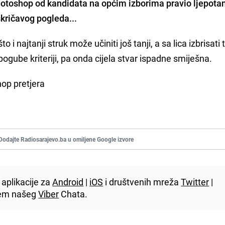
Photoshop od kandidata na općim izborima pravio ljepota
skričavog pogleda...
i najtanji struk može učiniti još tanji, a sa lica izbrisati 
ogube kriteriji, pa onda cijela stvar ispadne smiješna.
hop pretjera
Dodajte Radiosarajevo.ba u omiljene Google izvore
aplikacije za
Android
|
iOS
i društvenih mreža
Twitter
|
utem našeg
Viber
Chata.