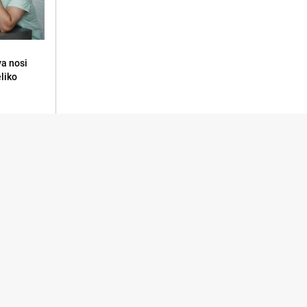
va nosi
eliko