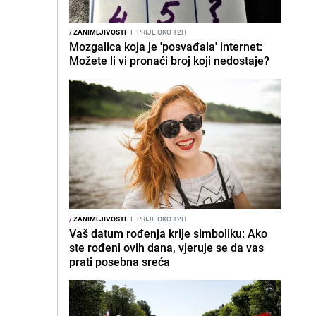
/
ZANIMLJIVOSTI
I
PRIJE OKO 12H
Mozgalica koja je 'posvađala' internet:
Možete li vi pronaći broj koji nedostaje?
/
ZANIMLJIVOSTI
I
PRIJE OKO 12H
Vaš datum rođenja krije simboliku: Ako
ste rođeni ovih dana, vjeruje se da vas
prati posebna sreća