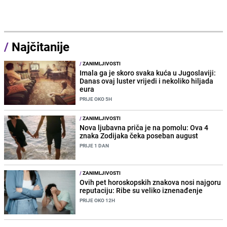
/
Najčitanije
/
ZANIMLJIVOSTI
Imala ga je skoro svaka kuća u Jugoslaviji:
Danas ovaj luster vrijedi i nekoliko hiljada
eura
PRIJE OKO 5H
/
ZANIMLJIVOSTI
Nova ljubavna priča je na pomolu: Ova 4
znaka Zodijaka čeka poseban august
PRIJE 1 DAN
/
ZANIMLJIVOSTI
Ovih pet horoskopskih znakova nosi najgoru
reputaciju: Ribe su veliko iznenađenje
PRIJE OKO 12H