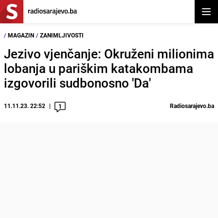
Otvor
/
MAGAZIN
/
ZANIMLJIVOSTI
Jezivo vjenčanje: Okruženi milionima
lobanja u pariškim katakombama
izgovorili sudbonosno 'Da'
11.11.23. 22:52
Radiosarajevo.ba
1