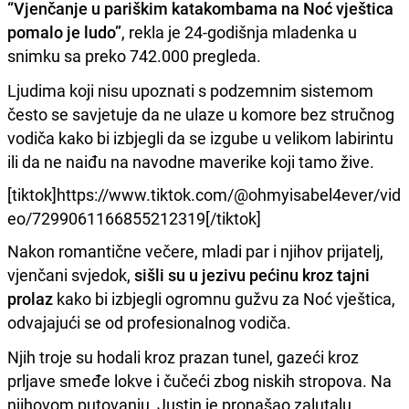
“Vjenčanje u pariškim katakombama na Noć vještica
pomalo je ludo”
, rekla je 24-godišnja mladenka u
snimku sa preko 742.000 pregleda.
Ljudima koji nisu upoznati s podzemnim sistemom
često se savjetuje da ne ulaze u komore bez stručnog
vodiča kako bi izbjegli da se izgube u velikom labirintu
ili da ne naiđu na navodne maverike koji tamo žive.
[tiktok]https://www.tiktok.com/@ohmyisabel4ever/vid
eo/7299061166855212319[/tiktok]
Nakon romantične večere, mladi par i njihov prijatelj,
vjenčani svjedok,
sišli su u jezivu pećinu kroz tajni
prolaz
kako bi izbjegli ogromnu gužvu za Noć vještica,
odvajajući se od profesionalnog vodiča.
Njih troje su hodali kroz prazan tunel, gazeći kroz
prljave smeđe lokve i čučeći zbog niskih stropova. Na
njihovom putovanju, Justin je pronašao zalutalu