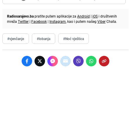
Radiosarajevo.ba
pratite putem aplikacije za
Android
|
iOS
i društvenih
mreža
Twitter
|
Facebook
|
Instagram
, kao i putem našeg
Viber
Chata.
#vjenčanje
#lobanja
#Noć vještica