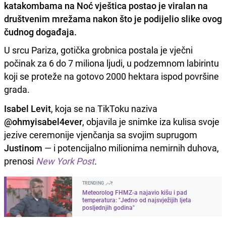
katakombama na Noć vještica postao je viralan na
društvenim mrežama nakon što je podijelio slike ovog
čudnog događaja.
U srcu Pariza, gotička grobnica postala je vječni
počinak za 6 do 7 miliona ljudi, u podzemnom labirintu
koji se proteže na gotovo 2000 hektara ispod površine
grada.
Isabel Levit
, koja se na TikToku naziva
@ohmyisabel4ever
, objavila je snimke iza kulisa svoje
jezive ceremonije vjenčanja sa svojim suprugom
Justinom
— i potencijalno milionima nemirnih duhova,
prenosi
New York Post
.
TRENDING
Meteorolog FHMZ-a najavio kišu i pad
temperatura: "Jedno od najsvježijih ljeta
posljednjih godina"