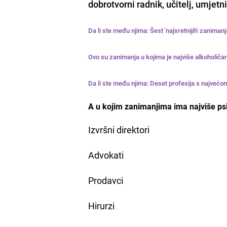
dobrotvorni radnik, učitelj, umjetn
Da li ste među njima: Šest 'najsretnijih' zanimanj
Ovo su zanimanja u kojima je najviše alkoholiča
Da li ste među njima: Deset profesija s najve
A u kojim zanimanjima ima najviše ps
Izvršni direktori
Advokati
Prodavci
Hirurzi