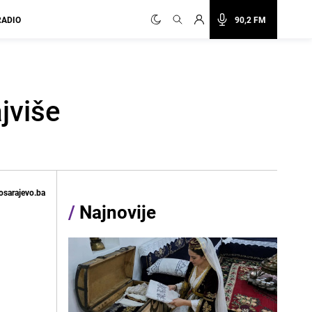
RADIO
90,2 FM
jviše
osarajevo.ba
/
Najnovije