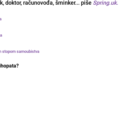
ik, doktor, računovođa, šminker... piše
Spring.uk.
a
ra
ćom stopom samoubistva
ihopata?