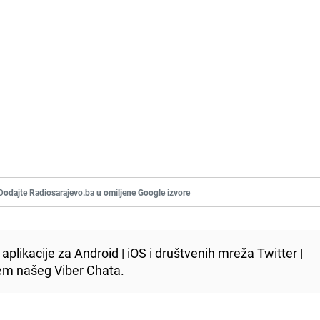
Dodajte Radiosarajevo.ba u omiljene Google izvore
aplikacije za
Android
|
iOS
i društvenih mreža
Twitter
|
utem našeg
Viber
Chata.