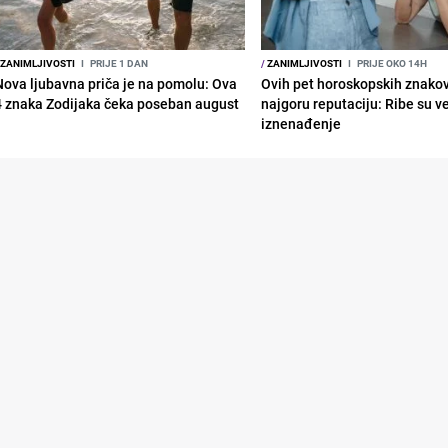
ZANIMLJIVOSTI
I
PRIJE 1 DAN
/
ZANIMLJIVOSTI
I
PRIJE OKO 14H
Nova ljubavna priča je na pomolu: Ova
Ovih pet horoskopskih znako
4 znaka Zodijaka čeka poseban august
najgoru reputaciju: Ribe su v
iznenađenje