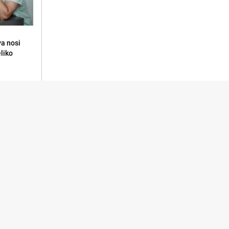
va nosi
eliko