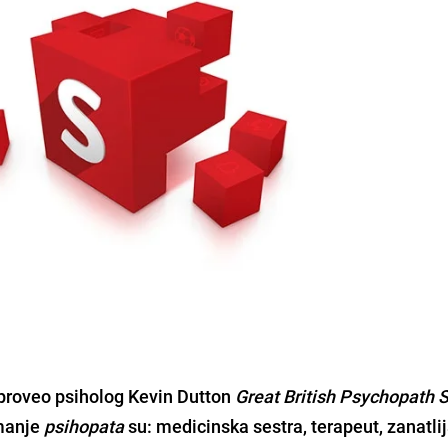
 proveo psiholog
Kevin Dutton
Great British Psychopath 
jmanje
psihopata
su: medicinska sestra, terapeut, zanatlij