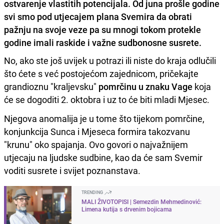
ostvarenje vlastitih potencijala. Od juna prošle godine
svi smo pod utjecajem plana Svemira da obrati
pažnju na svoje veze pa su mnogi tokom protekle
godine imali raskide i važne sudbonosne susrete.
No, ako ste još uvijek u potrazi ili niste do kraja odlučili
što ćete s već postojećom zajednicom, pričekajte
grandioznu "kraljevsku"
pomrčinu u znaku Vage
koja
će se dogoditi 2. oktobra i uz to će biti mladi Mjesec.
Njegova anomalija je u tome što tijekom pomrčine,
konjunkcija Sunca i Mjeseca formira takozvanu
"krunu" oko spajanja. Ovo govori o najvažnijem
utjecaju na ljudske sudbine, kao da će sam Svemir
voditi susrete i svijet poznanstava.
TRENDING
MALI ŽIVOTOPISI | Semezdin Mehmedinović:
Limena kutija s drvenim bojicama