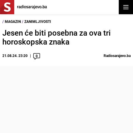
Otvor
/
MAGAZIN
/
ZANIMLJIVOSTI
Jesen će biti posebna za ova tri
horoskopska znaka
21.08.24. 23:20
Radiosarajevo.ba
0