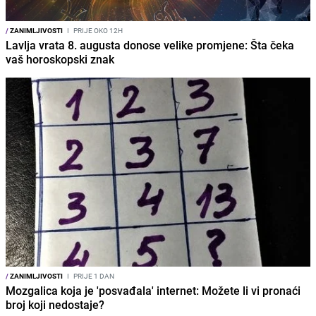
/
ZANIMLJIVOSTI
I
PRIJE OKO 12H
Lavlja vrata 8. augusta donose velike promjene: Šta čeka
vaš horoskopski znak
/
ZANIMLJIVOSTI
I
PRIJE 1 DAN
Mozgalica koja je 'posvađala' internet: Možete li vi pronaći
broj koji nedostaje?