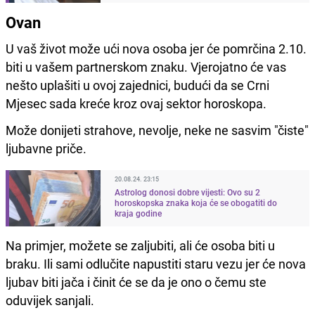
Ovan
U vaš život može ući nova osoba jer će pomrčina 2.10.
biti u vašem partnerskom znaku. Vjerojatno će vas
nešto uplašiti u ovoj zajednici, budući da se Crni
Mjesec sada kreće kroz ovaj sektor horoskopa.
Može donijeti strahove, nevolje, neke ne sasvim "čiste"
ljubavne priče.
20.08.24. 23:15
Astrolog donosi dobre vijesti: Ovo su 2
horoskopska znaka koja će se obogatiti do
kraja godine
Na primjer, možete se zaljubiti, ali će osoba biti u
braku. Ili sami odlučite napustiti staru vezu jer će nova
ljubav biti jača i činit će se da je ono o čemu ste
oduvijek sanjali.