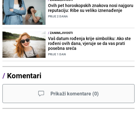
Ovih pet horoskopskih znakova nosi najgoru
reputaciju: Ribe su veliko iznenađenje
PRIJE 2 DANA
/
ZANIMLJIVOSTI
Vaš datum rođenja krije simboliku: Ako ste
rođeni ovih dana, vjeruje se da vas prati
posebna sreća
PRIJE 1 DAN
/
Komentari
Prikaži komentare
(
0
)