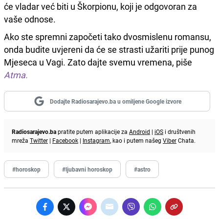
će vladar već biti u Škorpionu, koji je odgovoran za
vaše odnose.
Ako ste spremni započeti tako dvosmislenu romansu,
onda budite uvjereni da će se strasti užariti prije punog
Mjeseca u Vagi. Zato dajte svemu vremena, piše
Atma.
Dodajte Radiosarajevo.ba u omiljene Google izvore
Radiosarajevo.ba
pratite putem aplikacije za
Android
|
iOS
i društvenih
mreža
Twitter
|
Facebook
|
Instagram
, kao i putem našeg
Viber
Chata.
#horoskop
#ljubavni horoskop
#astro