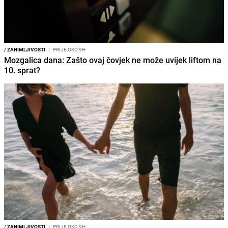
/
ZANIMLJIVOSTI
I
PRIJE OKO 9H
Mozgalica dana: Zašto ovaj čovjek ne može uvijek liftom na
10. sprat?
/
ZANIMLJIVOSTI
I
PRIJE OKO 9H