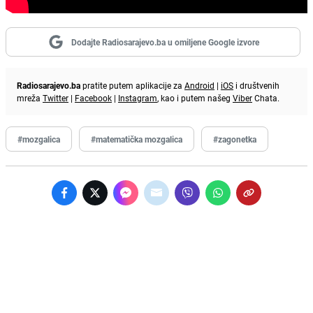
Dodajte Radiosarajevo.ba u omiljene Google izvore
Radiosarajevo.ba
pratite putem aplikacije za
Android
|
iOS
i društvenih
mreža
Twitter
|
Facebook
|
Instagram
, kao i putem našeg
Viber
Chata.
#mozgalica
#matematička mozgalica
#zagonetka