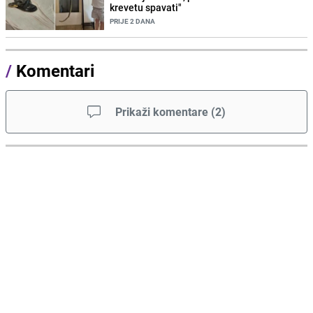
krevetu spavati"
PRIJE 2 DANA
/
Komentari
Prikaži komentare
(
2
)