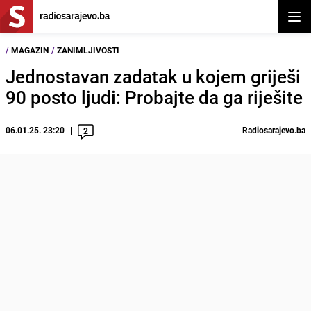
Otvor
/
MAGAZIN
/
ZANIMLJIVOSTI
Jednostavan zadatak u kojem griješi
90 posto ljudi: Probajte da ga riješite
06.01.25. 23:20
Radiosarajevo.ba
2