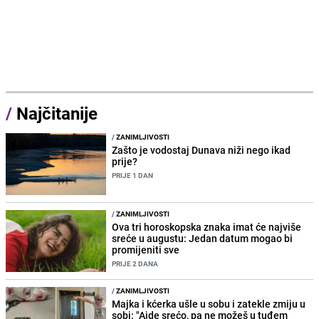
/
Najčitanije
/
ZANIMLJIVOSTI
Zašto je vodostaj Dunava niži nego ikad
prije?
PRIJE 1 DAN
/
ZANIMLJIVOSTI
Ova tri horoskopska znaka imat će najviše
sreće u augustu: Jedan datum mogao bi
promijeniti sve
PRIJE 2 DANA
/
ZANIMLJIVOSTI
Majka i kćerka ušle u sobu i zatekle zmiju u
sobi: "Ajde srećo, pa ne možeš u tuđem