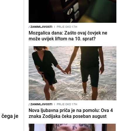
/
ZANIMLJIVOSTI
I
PRIJE OKO 17H
Mozgalica dana: Zašto ovaj čovjek ne
može uvijek liftom na 10. sprat?
/
ZANIMLJIVOSTI
I
PRIJE OKO 17H
Nova ljubavna priča je na pomolu: Ova 4
 čega je
znaka Zodijaka čeka poseban august