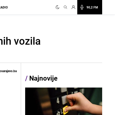
RADIO
90,2 FM
nih vozila
osarajevo.ba
/
Najnovije