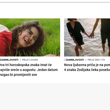
ZANIMLJIVOSTI
I
PRIJE 2 DANA
/
ZANIMLJIVOSTI
I
PRIJE OKO 17H
Ova tri horoskopska znaka imat će
Nova ljubavna priča je na po
najviše sreće u augustu: Jedan datum
4 znaka Zodijaka čeka poseb
mogao bi promijeniti sve