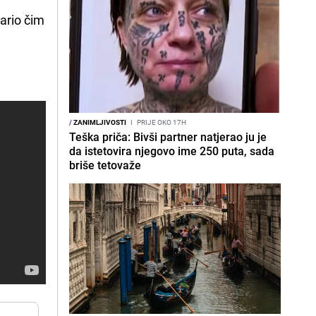
dario čim
/
ZANIMLJIVOSTI
I
PRIJE OKO 17H
Teška priča: Bivši partner natjerao ju je
da istetovira njegovo ime 250 puta, sada
briše tetovaže