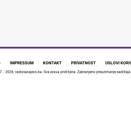
G
IMPRESSUM
KONTAKT
PRIVATNOST
USLOVI KOR
7. - 2026.
radiosarajevo.ba
. Sva prava pridržana. Zabranjeno preuzimanje sadržaja