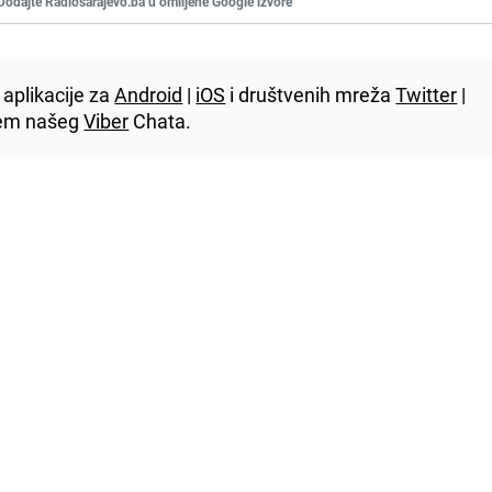
Dodajte Radiosarajevo.ba u omiljene Google izvore
aplikacije za
Android
|
iOS
i društvenih mreža
Twitter
|
utem našeg
Viber
Chata.