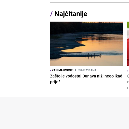
/
Najčitanije
/
ZANIMLJIVOSTI
I
PRIJE 2 DANA
/
Zašto je vodostaj Dunava niži nego ikad
prije?