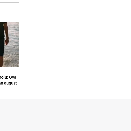
molu: Ova
an august