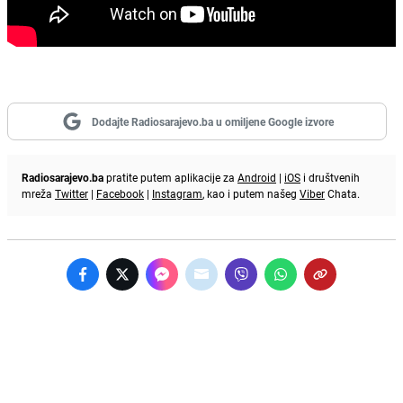
Dodajte Radiosarajevo.ba u omiljene Google izvore
Radiosarajevo.ba
pratite putem aplikacije za
Android
|
iOS
i društvenih
mreža
Twitter
|
Facebook
|
Instagram
, kao i putem našeg
Viber
Chata.