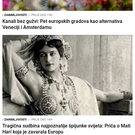
/
ZANIMLJIVOSTI
I
PRIJE OKO 15H
Kanali bez gužvi: Pet europskih gradova kao alternativa
Veneciji i Amsterdamu
/
ZANIMLJIVOSTI
I
PRIJE OKO 18H
Tragična sudbina najpoznatije špijunke svijeta: Priča o Mati
Hari koja je zavarala Europu