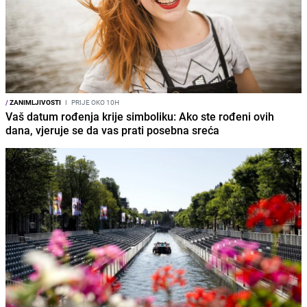
/
ZANIMLJIVOSTI
I
PRIJE OKO 10H
Vaš datum rođenja krije simboliku: Ako ste rođeni ovih
dana, vjeruje se da vas prati posebna sreća