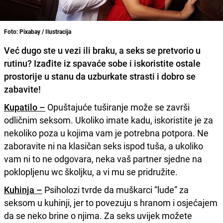
Foto: Pixabay / Ilustracija
Već dugo ste u vezi ili braku, a seks se pretvorio u
rutinu? Izađite iz spavaće sobe i iskoristite ostale
prostorije u stanu da uzburkate strasti i dobro se
zabavite!
Kupatilo –
Opuštajuće tuširanje može se završi
odličnim seksom. Ukoliko imate kadu, iskoristite je za
nekoliko poza u kojima vam je potrebna potpora. Ne
zaboravite ni na klasičan seks ispod tuša, a ukoliko
vam ni to ne odgovara, neka vaš partner sjedne na
poklopljenu wc školjku, a vi mu se pridružite.
Kuhinja –
Psiholozi tvrde da muškarci “lude” za
seksom u kuhinji, jer to povezuju s hranom i osjećajem
da se neko brine o njima. Za seks uvijek možete