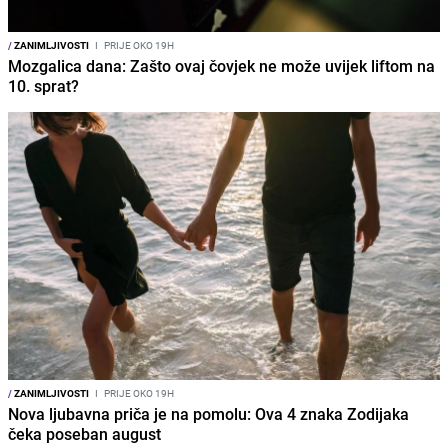
/
ZANIMLJIVOSTI
I
PRIJE OKO 19H
Mozgalica dana: Zašto ovaj čovjek ne može uvijek liftom na
10. sprat?
/
ZANIMLJIVOSTI
I
PRIJE OKO 19H
Nova ljubavna priča je na pomolu: Ova 4 znaka Zodijaka
čeka poseban august