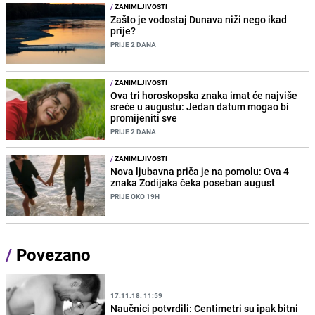
/
ZANIMLJIVOSTI
Zašto je vodostaj Dunava niži nego ikad
prije?
PRIJE 2 DANA
/
ZANIMLJIVOSTI
Ova tri horoskopska znaka imat će najviše
sreće u augustu: Jedan datum mogao bi
promijeniti sve
PRIJE 2 DANA
/
ZANIMLJIVOSTI
Nova ljubavna priča je na pomolu: Ova 4
znaka Zodijaka čeka poseban august
PRIJE OKO 19H
/
Povezano
17.11.18. 11:59
Naučnici potvrdili: Centimetri su ipak bitni