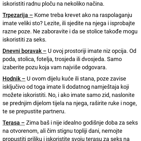
iskoristiti radnu ploču na nekoliko načina.
Trpezarija –
Kome treba krevet ako na raspolaganju
imate veliki sto? Lezite, ili sjedite na njega i isprobajte
razne poze. Ne zaboravite i da se stolice takođe mogu
iskoristiti za seks.
Dnevni boravak –
U ovoj prostoriji imate niz opcija. Od
poda, stolica, fotelja, trosjeda ili dvosjeda. Samo
izaberite pozu koja vam najviše odgovara.
Hodnik –
U ovom dijelu kuće ili stana, poze zavise
isključivo od toga imate li dodatnog namještaja koji
možete iskoristiti. No, i ako imate samo zid, naslonite
se prednjim dijelom tijela na njega, raširite ruke i noge,
te se prepustite partneru.
Terasa –
Zima baš i nije idealno godišnje doba za seks
na otvorenom, ali čim stignu topliji dani, nemojte
propustiti priliku i iskoristite svoju terasu za seks na