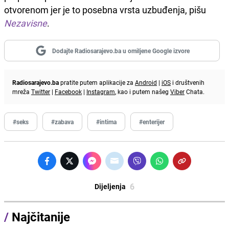
otvorenom jer je to posebna vrsta uzbuđenja, pišu
Nezavisne
.
Dodajte Radiosarajevo.ba u omiljene Google izvore
Radiosarajevo.ba
pratite putem aplikacije za
Android
|
iOS
i društvenih
mreža
Twitter
|
Facebook
|
Instagram
, kao i putem našeg
Viber
Chata.
#seks
#zabava
#intima
#enterijer
6
Dijeljenja
/
Najčitanije