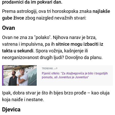
prodavnici da im pokvari dan.
Prema astrologiji, ova tri horoskopska znaka
najlakše
gube živce
zbog naizgled nevažnih stvari:
Ovan
Ovan ne zna za "polako". Njihova narav je brza,
vatrena i impulsivna, pa ih
sitnice mogu izbaciti iz
takta u sekundi
. Spora vožnja, kašnjenje ili
neorganizovanost drugih ljudi? Dovoljno da planu.
TRENDING
Pjanić otkrio: "Za Alajbegovića je bilo i bogatijih
ponuda, ali Juventus je Juventus"
Ipak, dobra stvar je što ih bijes brzo prođe – kao oluja
koja naiđe i nestane.
Djevica