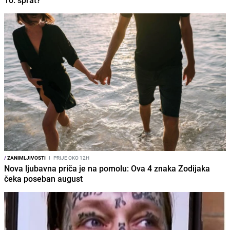
10. sprat?
/
ZANIMLJIVOSTI
I
PRIJE OKO 12H
Nova ljubavna priča je na pomolu: Ova 4 znaka Zodijaka
čeka poseban august