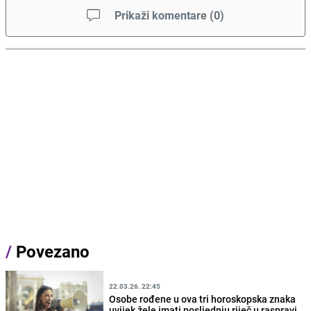
Prikaži komentare
(
0
)
/
Povezano
22.03.26. 22:45
Osobe rođene u ova tri horoskopska znaka
uvijek žele imati posljednju riječ u raspravi