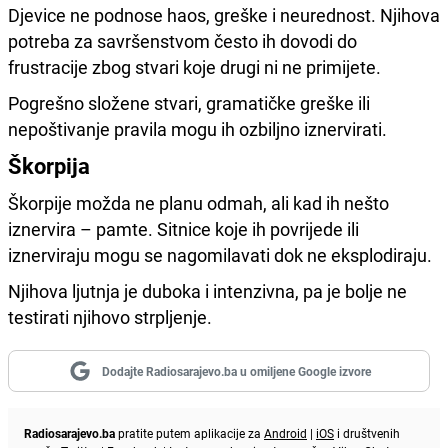
Djevice ne podnose haos, greške i neurednost. Njihova
potreba za savršenstvom često ih dovodi do
frustracije zbog stvari koje drugi ni ne primijete.
Pogrešno složene stvari, gramatičke greške ili
nepoštivanje pravila mogu ih ozbiljno iznervirati.
Škorpija
Škorpije možda ne planu odmah, ali kad ih nešto
iznervira – pamte. Sitnice koje ih povrijede ili
iznerviraju mogu se nagomilavati dok ne eksplodiraju.
Njihova ljutnja je duboka i intenzivna, pa je bolje ne
testirati njihovo strpljenje.
Dodajte Radiosarajevo.ba u omiljene Google izvore
Radiosarajevo.ba
pratite putem aplikacije za
Android
|
iOS
i društvenih