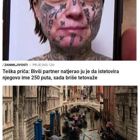
/
ZANIMLJIVOSTI
I
PRIJE OKO 12H
Teška priča: Bivši partner natjerao ju je da istetovira
njegovo ime 250 puta, sada briše tetovaže