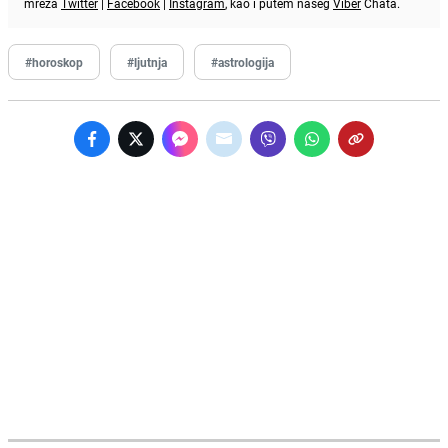
mreža
Twitter
|
Facebook
|
Instagram
, kao i putem našeg
Viber
Chata.
#horoskop
#ljutnja
#astrologija