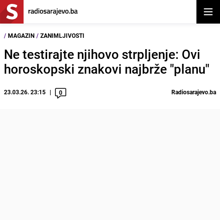
Otvor
/
MAGAZIN
/
ZANIMLJIVOSTI
Ne testirajte njihovo strpljenje: Ovi
horoskopski znakovi najbrže "planu"
23.03.26. 23:15
Radiosarajevo.ba
0