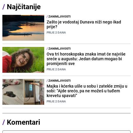
/
Najčitanije
/
ZANIMLJIVOSTI
Zašto je vodostaj Dunava niži nego ikad
prije?
PRIJE 2 DANA
/
ZANIMLJIVOSTI
Ova tri horoskopska znaka imat će najviše
sreće u augustu: Jedan datum mogao bi
promijeniti sve
PRIJE 2 DANA
/
ZANIMLJIVOSTI
Majka i kćerka ušle u sobu i zatekle zmiju u
sobi: "Ajde srećo, pa ne možeš u tuđem
krevetu spavati"
PRIJE 2 DANA
/
Komentari