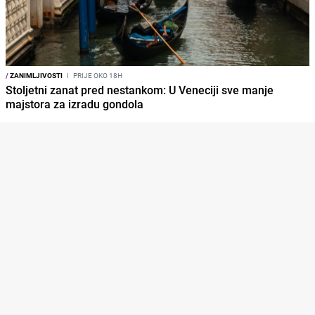
/
ZANIMLJIVOSTI
I
PRIJE OKO 18H
Stoljetni zanat pred nestankom: U Veneciji sve manje
majstora za izradu gondola