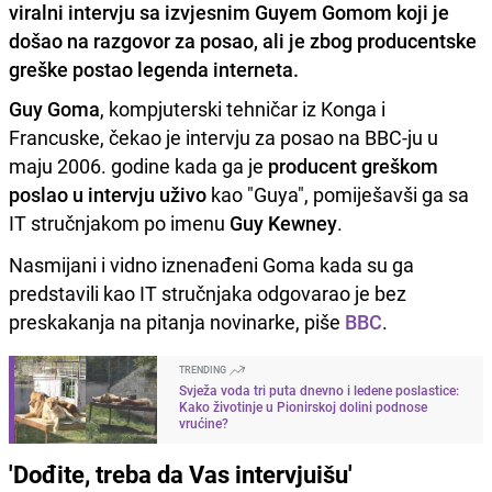
viralni intervju sa izvjesnim Guyem Gomom koji je
došao na razgovor za posao, ali je zbog producentske
greške postao legenda interneta.
Guy Goma
, kompjuterski tehničar iz Konga i
Francuske, čekao je intervju za posao na BBC-ju u
maju 2006. godine kada ga je
producent greškom
poslao u intervju uživo
kao "Guya", pomiješavši ga sa
IT stručnjakom po imenu
Guy Kewney
.
Nasmijani i vidno iznenađeni Goma kada su ga
predstavili kao IT stručnjaka odgovarao je bez
preskakanja na pitanja novinarke, piše
BBC
.
TRENDING
Svježa voda tri puta dnevno i ledene poslastice:
Kako životinje u Pionirskoj dolini podnose
vrućine?
'Dođite, treba da Vas intervjuišu'