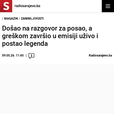
Otvor
/
MAGAZIN
/
ZANIMLJIVOSTI
Došao na razgovor za posao, a
greškom završio u emisiji uživo i
postao legenda
09.05.26. 11:45
Radiosarajevo.ba
3