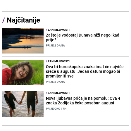
/
Najčitanije
/
ZANIMLJIVOSTI
Zašto je vodostaj Dunava niži nego ikad
prije?
PRIJE 2 DANA
/
ZANIMLJIVOSTI
Ova tri horoskopska znaka imat će najviše
sreće u augustu: Jedan datum mogao bi
promijeniti sve
PRIJE 2 DANA
/
ZANIMLJIVOSTI
Nova ljubavna priča je na pomolu: Ova 4
znaka Zodijaka čeka poseban august
PRIJE OKO 17H