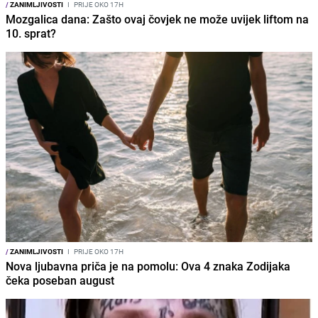
/
ZANIMLJIVOSTI
I
PRIJE OKO 17H
Mozgalica dana: Zašto ovaj čovjek ne može uvijek liftom na
10. sprat?
/
ZANIMLJIVOSTI
I
PRIJE OKO 17H
Nova ljubavna priča je na pomolu: Ova 4 znaka Zodijaka
čeka poseban august