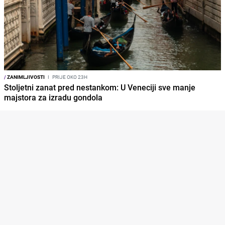
/
ZANIMLJIVOSTI
I
PRIJE OKO 23H
Stoljetni zanat pred nestankom: U Veneciji sve manje
majstora za izradu gondola