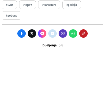
#SAD
#lopov
#karikatura
#policija
#potraga
54
Dijeljenja