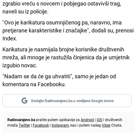
zgrabio vreću s novcem i pobjegao ostavivši trag,
naveli su iz policije.
"Ovo je karikatura osumnjičenog pa, naravno, ima
pretjerane karakteristike i značajke", dodali su, prenosi
Index.
Karikatura je nasmijala brojne korisnike društvenih
mreža, ali mnoge je rastužila činjenica da je umjetnik
izgubio novac.
"Nadam se da će ga uhvatiti", samo je jedan od
komentara na Facebooku.
Dodajte Radiosarajevo.ba u omiljene Google izvore
Radiosarajevo.ba
pratite putem aplikacije za
Android
|
iOS
i društvenih
mreža
Twitter
|
Facebook
|
Instagram
, kao i putem našeg
Viber
Chata.