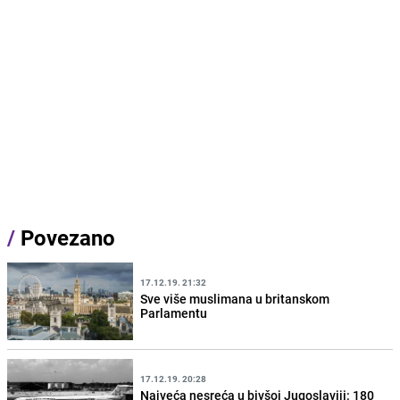
/
Povezano
17.12.19. 21:32
Sve više muslimana u britanskom
Parlamentu
17.12.19. 20:28
Najveća nesreća u bivšoj Jugoslaviji: 180