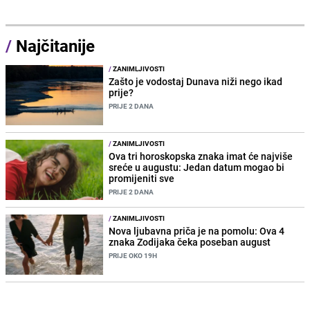
/
Najčitanije
/
ZANIMLJIVOSTI
Zašto je vodostaj Dunava niži nego ikad
prije?
PRIJE 2 DANA
/
ZANIMLJIVOSTI
Ova tri horoskopska znaka imat će najviše
sreće u augustu: Jedan datum mogao bi
promijeniti sve
PRIJE 2 DANA
/
ZANIMLJIVOSTI
Nova ljubavna priča je na pomolu: Ova 4
znaka Zodijaka čeka poseban august
PRIJE OKO 19H