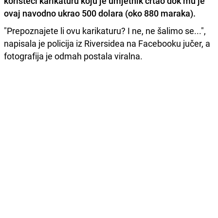
koristeći karikaturu koju je umjetnik crtao dok mu je
ovaj navodno ukrao 500 dolara (oko 880 maraka).
"Prepoznajete li ovu karikaturu? I ne, ne šalimo se...",
napisala je policija iz Riversidea na Facebooku jučer, a
fotografija je odmah postala viralna.