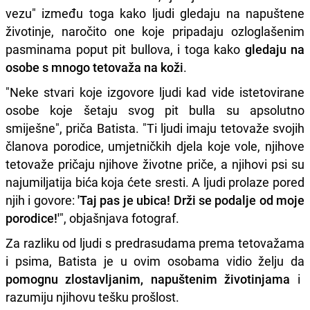
vezu" između toga kako ljudi gledaju na napuštene
životinje, naročito one koje pripadaju ozloglašenim
pasminama poput pit bullova, i toga kako
gledaju na
osobe s mnogo tetovaža na koži
.
"Neke stvari koje izgovore ljudi kad vide istetovirane
osobe koje šetaju svog pit bulla su apsolutno
smiješne", priča Batista. "Ti ljudi imaju tetovaže svojih
članova porodice, umjetničkih djela koje vole, njihove
tetovaže pričaju njihove životne priče, a njihovi psi su
najumiljatija bića koja ćete sresti. A ljudi prolaze pored
njih i govore:
'Taj pas je ubica! Drži se podalje od moje
porodice!'
", objašnjava fotograf.
Za razliku od ljudi s predrasudama prema tetovažama
i psima, Batista je u ovim osobama vidio želju da
pomognu zlostavljanim, napuštenim životinjama
i
razumiju njihovu tešku prošlost.