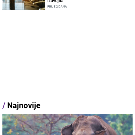
izdvojila
PRIJE 2 DANA
/
Najnovije