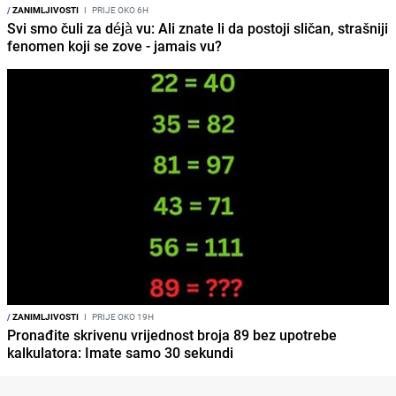
/
ZANIMLJIVOSTI
I
PRIJE OKO 6H
Svi smo čuli za déjà vu: Ali znate li da postoji sličan, strašniji
fenomen koji se zove - jamais vu?
/
ZANIMLJIVOSTI
I
PRIJE OKO 19H
Pronađite skrivenu vrijednost broja 89 bez upotrebe
kalkulatora: Imate samo 30 sekundi