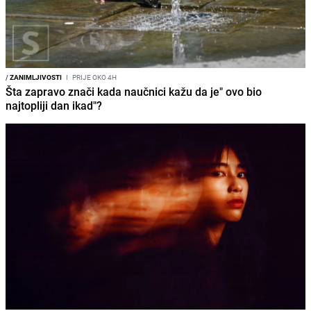
/
ZANIMLJIVOSTI
I
PRIJE OKO 4H
Šta zapravo znači kada naučnici kažu da je" ovo bio
najtopliji dan ikad"?