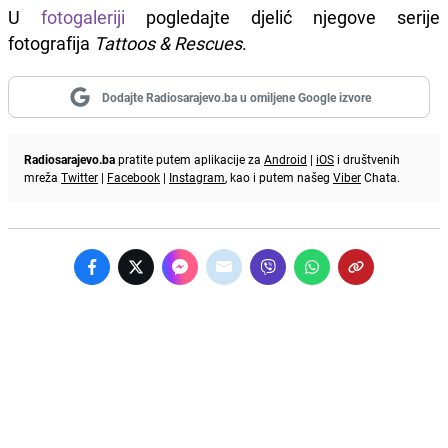
U
fotogaleriji
pogledajte djelić njegove serije
fotografija
Tattoos & Rescues
.
Dodajte Radiosarajevo.ba u omiljene Google izvore
Radiosarajevo.ba
pratite putem aplikacije za
Android
|
iOS
i društvenih
mreža
Twitter
|
Facebook
|
Instagram
, kao i putem našeg
Viber
Chata.