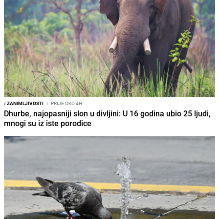
/
ZANIMLJIVOSTI
I
PRIJE OKO 4H
Dhurbe, najopasniji slon u divljini: U 16 godina ubio 25 ljudi,
mnogi su iz iste porodice