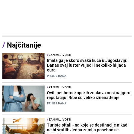
/
Najčitanije
/
ZANIMLJIVOSTI
Imala ga je skoro svaka kuća u Jugoslaviji:
Danas ovaj luster vrijedi i nekoliko hiljada
eura
PRIJE 2 DANA
/
ZANIMLJIVOSTI
Ovih pet horoskopskih znakova nosi najgoru
reputaciju: Ribe su veliko iznenađenje
PRIJE 2 DANA
/
ZANIMLJIVOSTI
Turiste pitali - na koje se destinacije nikad
ne bi vratili: Jedna zemlja posebno se