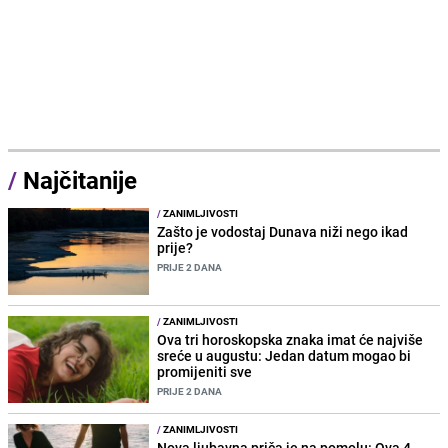
/
Najčitanije
/
ZANIMLJIVOSTI
Zašto je vodostaj Dunava niži nego ikad
prije?
PRIJE 2 DANA
/
ZANIMLJIVOSTI
Ova tri horoskopska znaka imat će najviše
sreće u augustu: Jedan datum mogao bi
promijeniti sve
PRIJE 2 DANA
/
ZANIMLJIVOSTI
Nova ljubavna priča je na pomolu: Ova 4