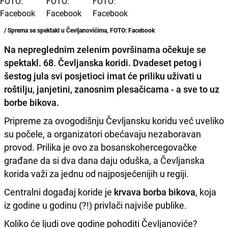
/ Sprema se spektakl u Čevljanovićima, FOTO: Facebook
Na nepreglednim zelenim površinama očekuje se
spektakl. 68. Čevljanska koridi. Dvadeset petog i
šestog jula svi posjetioci imat će priliku uživati u
roštilju, janjetini, zanosnim plesačicama
- a sve to uz
borbe bikova.
Pripreme za ovogodišnju Čevljansku koridu već uveliko
su počele, a organizatori obećavaju nezaboravan
provod. Prilika je ovo za bosanskohercegovačke
građane da si dva dana daju oduška, a Čevljanska
korida važi za jednu od najposjećenijih u regiji.
Centralni događaj koride je
krvava borba bikova
, koja
iz godine u godinu (?!) privlači najviše publike.
Koliko će ljudi ove godine pohoditi Čevljanoviće?