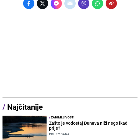
/
Najčitanije
/
ZANIMLJIVOSTI
Zašto je vodostaj Dunava niži nego ikad
prije?
PRIJE 2 DANA