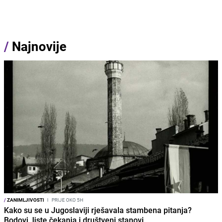
/
Najnovije
/
ZANIMLJIVOSTI
I
PRIJE OKO 5H
Kako su se u Jugoslaviji rješavala stambena pitanja?
Bodovi, liste čekanja i društveni stanovi