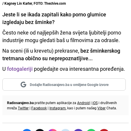
/ Kagney Lin Karter, FOTO: Thechive.com
Jeste li se ikada zapitali
kako porno glumice
izgledaju bez šminke?
Često neke od najljepših žena svijeta ljubitelji porno
industrije mogu gledati baš u filmovima za odrasle.
Na sceni (ili u krevetu) prekrasne,
bez šminkerskog
tretmana obično su neprepoznatljive...
U
fotogaleriji
pogledajte ova interesantna poređenja.
Dodajte Radiosarajevo.ba u omiljene Google izvore
Radiosarajevo.ba
pratite putem aplikacije za
Android
|
iOS
i društvenih
mreža
Twitter
|
Facebook
|
Instagram
, kao i putem našeg
Viber
Chata.