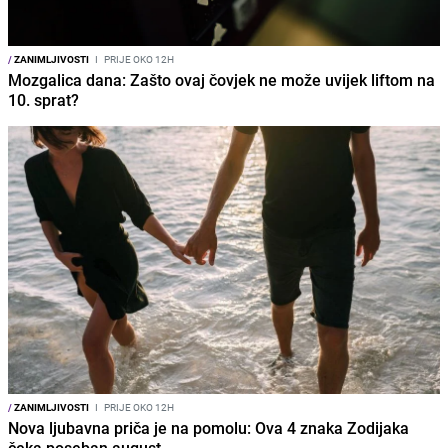
/
ZANIMLJIVOSTI
I
PRIJE OKO 12H
Mozgalica dana: Zašto ovaj čovjek ne može uvijek liftom na
10. sprat?
/
ZANIMLJIVOSTI
I
PRIJE OKO 12H
Nova ljubavna priča je na pomolu: Ova 4 znaka Zodijaka
čeka poseban august