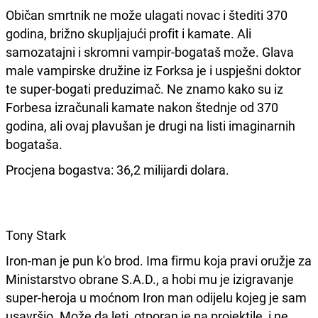
Običan smrtnik ne može ulagati novac i štediti 370
godina, brižno skupljajući profit i kamate. Ali
samozatajni i skromni vampir-bogataš može. Glava
male vampirske družine iz Forksa je i uspješni doktor
te super-bogati preduzimač. Ne znamo kako su iz
Forbesa izračunali kamate nakon štednje od 370
godina, ali ovaj plavušan je drugi na listi imaginarnih
bogataša.
Procjena bogastva: 36,2 milijardi dolara.
Tony Stark
Iron-man je pun k'o brod. Ima firmu koja pravi oružje za
Ministarstvo obrane S.A.D., a hobi mu je izigravanje
super-heroja u moćnom Iron man odijelu kojeg je sam
usavršio. Može da leti, otporan je na projektile, i ne