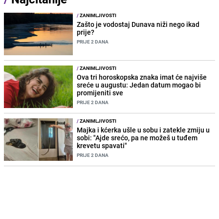
/
ZANIMLJIVOSTI
Zašto je vodostaj Dunava niži nego ikad
prije?
PRIJE 2 DANA
/
ZANIMLJIVOSTI
Ova tri horoskopska znaka imat će najviše
sreće u augustu: Jedan datum mogao bi
promijeniti sve
PRIJE 2 DANA
/
ZANIMLJIVOSTI
Majka i kćerka ušle u sobu i zatekle zmiju u
sobi: "Ajde srećo, pa ne možeš u tuđem
krevetu spavati"
PRIJE 2 DANA