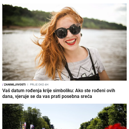
/
ZANIMLJIVOSTI
I
PRIJE OKO 4H
Vaš datum rođenja krije simboliku: Ako ste rođeni ovih
dana, vjeruje se da vas prati posebna sreća