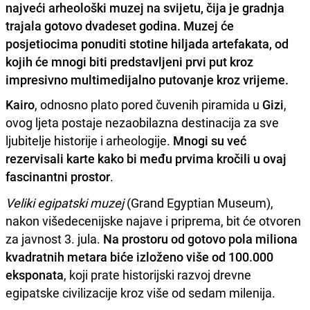
najveći arheološki muzej na svijetu, čija je gradnja
trajala gotovo dvadeset godina. Muzej će
posjetiocima ponuditi stotine hiljada artefakata, od
kojih će mnogi biti predstavljeni prvi put kroz
impresivno multimedijalno putovanje kroz vrijeme.
Kairo
, odnosno plato pored čuvenih piramida u
Gizi
,
ovog ljeta postaje nezaobilazna destinacija za sve
ljubitelje historije i arheologije.
Mnogi su već
rezervisali karte kako bi među prvima kročili u ovaj
fascinantni prostor
.
Veliki egipatski muzej
(Grand Egyptian Museum),
nakon višedecenijske najave i priprema, bit će otvoren
za javnost 3. jula.
Na prostoru od gotovo pola miliona
kvadratnih metara biće izloženo više od 100.000
eksponata
, koji prate historijski razvoj drevne
egipatske civilizacije kroz više od sedam milenija.