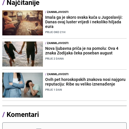
/
Najčitanije
/
ZANIMLJIVOSTI
Imala ga je skoro svaka kuća u Jugoslaviji:
Danas ovaj luster vrijedi i nekoliko hiljada
eura
PRIJE OKO 21H
/
ZANIMLJIVOSTI
Nova ljubavna priča je na pomolu: Ova 4
znaka Zodijaka čeka poseban august
PRIJE 2 DANA
/
ZANIMLJIVOSTI
Ovih pet horoskopskih znakova nosi najgoru
reputaciju: Ribe su veliko iznenađenje
PRIJE 1 DAN
/
Komentari