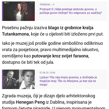
TRENDING
Podcast S | Gdje prestaje sloboda govora, a
počinje govor mržnje? Ko odgovara za sadržaj?
Posebnu pažnju izaziva
blago iz grobnice kralja
Tutankamona
, koje će u cijelosti biti izloženo prvi put.
Iako je muzej još prošle godine simbolično odškrinuo
vrata za posjetioce, pravo multimedijalno iskustvo,
osmišljeno kao
putovanje kroz svijet faraona
,
dostupno će biti tek od jula.
07.06.25. 10:38
Ljubav Tita nije imala granice, a doživjela je
tragičan kraj: 'Šta ću Marjane, ja bez nje ne
mogu'
Zgrada muzeja, čiji je dizajn djelo arhitektonskog
studija
Henegan Peng
iz Dablina, inspirisana je
formom četvrte piramide. U njenom monumentalnom