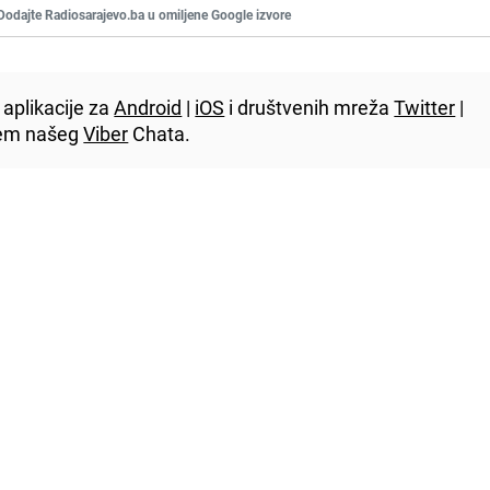
Dodajte Radiosarajevo.ba u omiljene Google izvore
aplikacije za
Android
|
iOS
i društvenih mreža
Twitter
|
utem našeg
Viber
Chata.