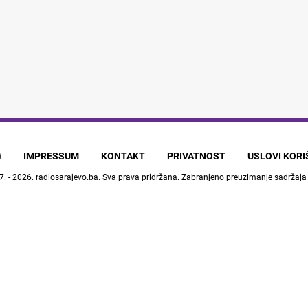
G
IMPRESSUM
KONTAKT
PRIVATNOST
USLOVI KOR
7. - 2026.
radiosarajevo.ba
. Sva prava pridržana. Zabranjeno preuzimanje sadržaja