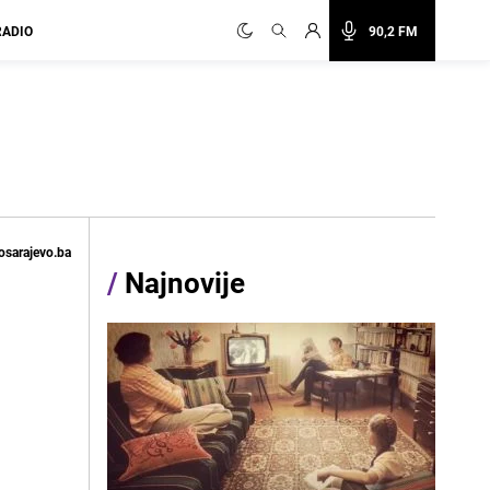
RADIO
90,2 FM
osarajevo.ba
/
Najnovije