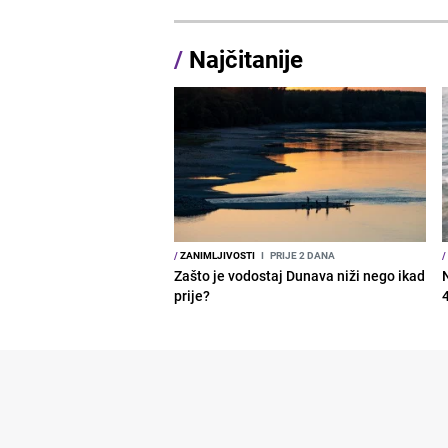
/
Najčitanije
/
ZANIMLJIVOSTI
I
PRIJE 2 DANA
/
Zašto je vodostaj Dunava niži nego ikad
prije?