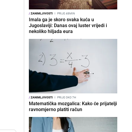
/
ZANIMLJIVOSTI
I
PRIJE 48MIN
Imala ga je skoro svaka kuća u
Jugoslaviji: Danas ovaj luster vrijedi i
nekoliko hiljada eura
/
ZANIMLJIVOSTI
I
PRIJE OKO 7H
Matematička mozgalica: Kako će prijatelji
ravnomjerno platiti račun