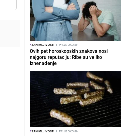
/
ZANIMLJIVOSTI
I
PRIJE OKO 8H
Ovih pet horoskopskih znakova nosi
najgoru reputaciju: Ribe su veliko
iznenađenje
/
ZANIMLJIVOSTI
I
PRIJE OKO 8H