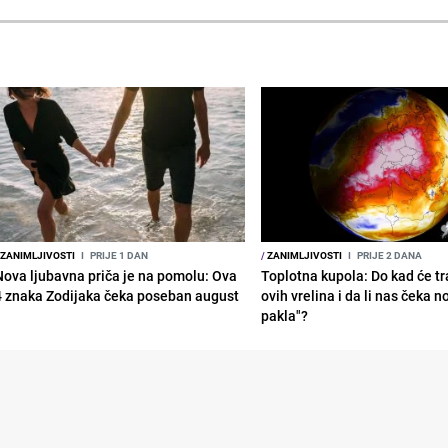
ZANIMLJIVOSTI
I
PRIJE 1 DAN
/
ZANIMLJIVOSTI
I
PRIJE 2 DANA
Nova ljubavna priča je na pomolu: Ova
Toplotna kupola: Do kad će tra
4 znaka Zodijaka čeka poseban august
ovih vrelina i da li nas čeka n
pakla"?