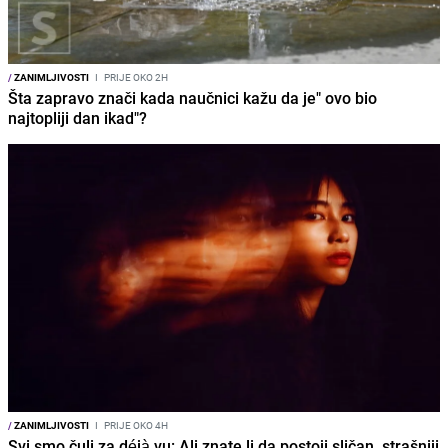
/
ZANIMLJIVOSTI
I
PRIJE OKO 2H
Šta zapravo znači kada naučnici kažu da je" ovo bio
najtopliji dan ikad"?
/
ZANIMLJIVOSTI
I
PRIJE OKO 4H
Svi smo čuli za déjà vu: Ali znate li da postoji sličan, strašniji