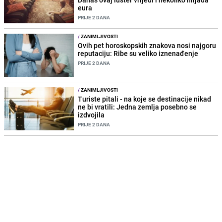
eura
PRIJE 2 DANA
/
ZANIMLJIVOSTI
Ovih pet horoskopskih znakova nosi najgoru
reputaciju: Ribe su veliko iznenađenje
PRIJE 2 DANA
/
ZANIMLJIVOSTI
Turiste pitali - na koje se destinacije nikad
ne bi vratili: Jedna zemlja posebno se
izdvojila
PRIJE 2 DANA