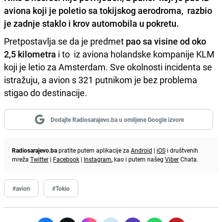
aviona koji je poletio sa tokijskog aerodroma,
razbio
je zadnje staklo i krov
automobila u pokretu.
Pretpostavlja se da je predmet
pao sa visine od oko
2,5 kilometra
i to iz aviona holandske kompanije KLM
koji je letio za Amsterdam. Sve okolnosti incidenta se
istražuju, a avion s 321 putnikom je bez problema
stigao do destinacije.
Dodajte Radiosarajevo.ba u omiljene Google izvore
Radiosarajevo.ba
pratite putem aplikacije za
Android
|
iOS
i društvenih
mreža
Twitter
|
Facebook
|
Instagram
, kao i putem našeg
Viber
Chata.
#avion
#Tokio