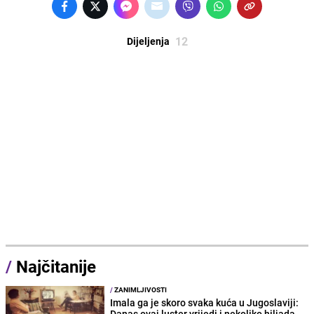
12
Dijeljenja
/
Najčitanije
/
ZANIMLJIVOSTI
Imala ga je skoro svaka kuća u Jugoslaviji:
Danas ovaj luster vrijedi i nekoliko hiljada