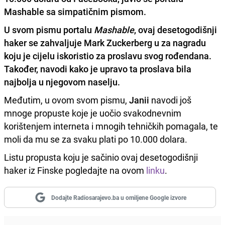
Mashable sa simpatičnim pismom.
U svom pismu portalu
Mashable
, ovaj desetogodišnji
haker se zahvaljuje
Mark Zuckerberg
u za nagradu
koju je cijelu iskoristio za proslavu svog rođendana.
Također, navodi kako je upravo ta proslava bila
najbolja u njegovom naselju.
Međutim, u ovom svom pismu,
Janii
navodi još
mnoge propuste koje je uočio svakodnevnim
korištenjem interneta i mnogih tehničkih pomagala, te
moli da mu se za svaku plati po 10.000 dolara.
Listu propusta koju je sačinio ovaj desetogodišnji
haker iz Finske pogledajte na ovom
linku
.
Dodajte Radiosarajevo.ba u omiljene Google izvore