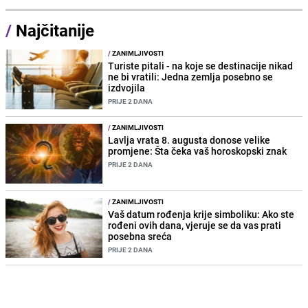
/
Najčitanije
/
ZANIMLJIVOSTI
Turiste pitali - na koje se destinacije nikad
ne bi vratili: Jedna zemlja posebno se
izdvojila
PRIJE 2 DANA
/
ZANIMLJIVOSTI
Lavlja vrata 8. augusta donose velike
promjene: Šta čeka vaš horoskopski znak
PRIJE 2 DANA
/
ZANIMLJIVOSTI
Vaš datum rođenja krije simboliku: Ako ste
rođeni ovih dana, vjeruje se da vas prati
posebna sreća
PRIJE 2 DANA