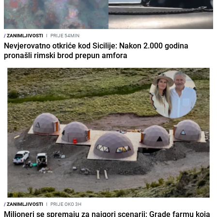
/
ZANIMLJIVOSTI
I
PRIJE 54MIN
Nevjerovatno otkriće kod Sicilije: Nakon 2.000 godina
pronašli rimski brod prepun amfora
/
ZANIMLJIVOSTI
I
PRIJE OKO 3H
Milioneri se spremaju za najgori scenarij: Grade farmu koja