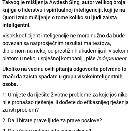
Takvog je mišljenja Awdesh Sing, autor velikog broja
knjiga o liderstvu i spiritualnoj inteligenciji, koji je na
Quori iznio mišljenje o tome koliko su ljudi zaista
inteligentni.
Visok koeficijent inteligencije ne mora nužno da bude
povezan sa natprosječnim rezultatima testova,
diplomom na nekoj od prestižnih akademija ili visokom
platom u nekoj uspješnoj kompaniji, piše
Independent.
Ukoliko na većinu ovih pitanja odgovorite potvrdno to
znači da zaista spadate u grupu visokointeligentnih
osoba.
1. Umijete da riješite životne probleme za koje još niko
nije pronašao rješenje ili dođete do efikasnijeg rješenja
za isti problem?
2. Da li birate prave ljude za prave poslove?
3. Da li često ostvarujete svoje ciljeve?