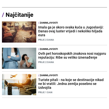
/
Najčitanije
/
ZANIMLJIVOSTI
Imala ga je skoro svaka kuća u Jugoslaviji:
Danas ovaj luster vrijedi i nekoliko hiljada
eura
PRIJE 2 DANA
/
ZANIMLJIVOSTI
Ovih pet horoskopskih znakova nosi najgoru
reputaciju: Ribe su veliko iznenađenje
PRIJE 2 DANA
/
ZANIMLJIVOSTI
Turiste pitali - na koje se destinacije nikad
ne bi vratili: Jedna zemlja posebno se
izdvojila
PRIJE 1 DAN