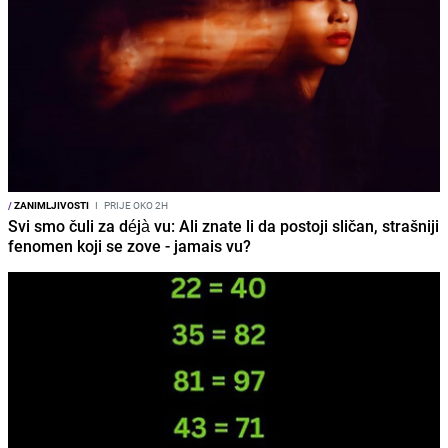
/
ZANIMLJIVOSTI
I
PRIJE OKO 2H
Svi smo čuli za déjà vu: Ali znate li da postoji sličan, strašniji
fenomen koji se zove - jamais vu?