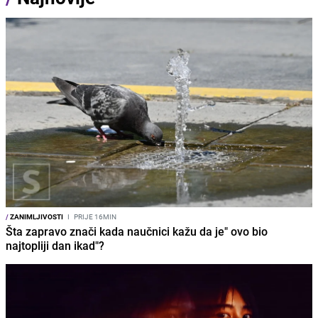
/
ZANIMLJIVOSTI
I
PRIJE 16MIN
Šta zapravo znači kada naučnici kažu da je" ovo bio
najtopliji dan ikad"?