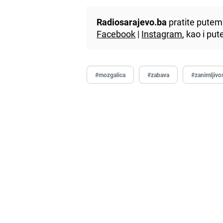
Radiosarajevo.ba
pratite putem 
Facebook
|
Instagram
, kao i p
#mozgalica
#zabava
#zanimljivos