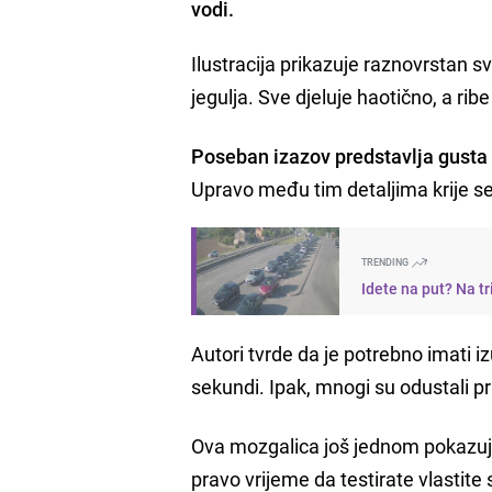
vodi.
Ilustracija prikazuje raznovrstan sv
jegulja. Sve djeluje haotično, a ri
Poseban izazov predstavlja gusta 
Upravo među tim detaljima krije se 
TRENDING
Idete na put? Na t
Autori tvrde da je potrebno imati i
sekundi. Ipak, mnogi su odustali pri
Ova mozgalica još jednom pokazuje 
pravo vrijeme da testirate vlastit