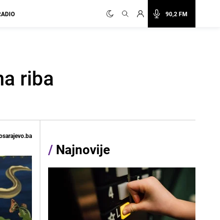
RADIO
90,2 FM
na riba
osarajevo.ba
/
Najnovije