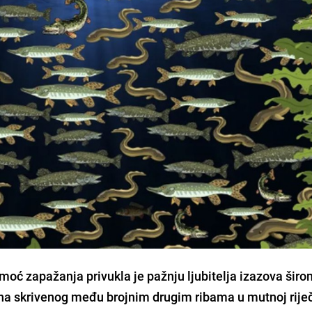
moć zapažanja privukla je pažnju ljubitelja izazova šir
ana skrivenog među brojnim drugim ribama u mutnoj rije