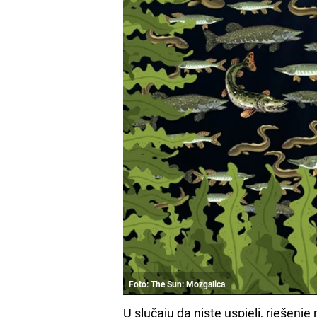
Foto: The Sun: Mozgalica
U slučaju da niste uspjeli, rješenj