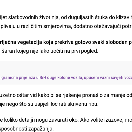
ijet slatkovodnih životinja, od duguljastih štuka do klizavi
be plivaju u različitim smjerovima, dodatno otežavajući pot
riječna vegetacija koja prekriva gotovo svaki slobodan p
šaran kojeg nije lako uočiti na prvi pogled.
ri granična prijelaza u BiH duge kolone vozila, upućeni važni savjeti vo
zuzetno oštar vid kako bi se rješenje pronašlo za manje o
je nego što su uspjeli locirati skrivenu ribu.
koliko detalji mogu zavarati oko. Ako volite izazove, m
e sposobnosti zapažanja.