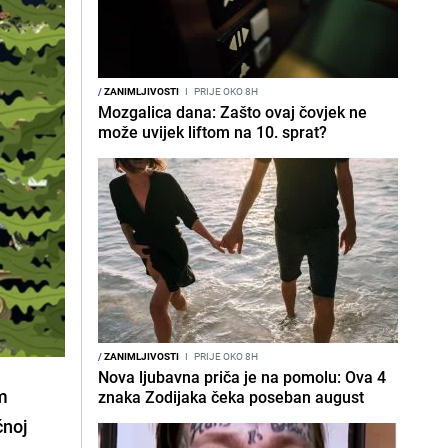
/
ZANIMLJIVOSTI
I
PRIJE OKO 8H
Mozgalica dana: Zašto ovaj čovjek ne
može uvijek liftom na 10. sprat?
/
ZANIMLJIVOSTI
I
PRIJE OKO 8H
Nova ljubavna priča je na pomolu: Ova 4
om
znaka Zodijaka čeka poseban august
čnoj