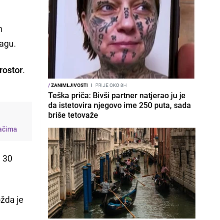
h
ragu.
rostor
.
/
ZANIMLJIVOSTI
I
PRIJE OKO 8H
Teška priča: Bivši partner natjerao ju je
da istetovira njegovo ime 250 puta, sada
briše tetovaže
začima
d 30
ožda je