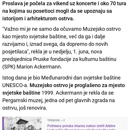
Proslava je počela za vikend uz koncerte i oko 70 tura
na kojima su posetioci mogli da se upoznaju sa
istorijom i arhitekturom ostrva.
"Važno mi je ne samo da očuvamo Muzejsko ostrvo
kao mjesto svjetske baštine, već da ga i dalje
razvijamo i, iznad svega, da dopremo do novih
posjetilaca", rekla je u nedjelju, 1. juna, nova
predsjednica Pruske fondacije za kulturnu baštinu
(SPK) Marion Ackermann.
Istog dana je bio Međunarodni dan svjetske baštine
UNESCO-a.
Muzejsko ostrvo je proglašeno za mjesto
svjetske baštine
1999. Ackermann je rekla da se
Pergamski muzej, jedna od pet glavnih zgrada na
ostrvu, još renovira.
TRENDING
Potresna poruka imama nakon smrti Aldine
Ljubunčić: "Dunjaluk ne vrijedi ni koliko krilo