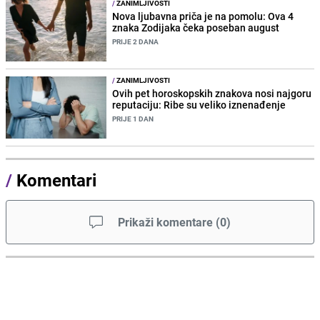
/
ZANIMLJIVOSTI
Nova ljubavna priča je na pomolu: Ova 4
znaka Zodijaka čeka poseban august
PRIJE 2 DANA
/
ZANIMLJIVOSTI
Ovih pet horoskopskih znakova nosi najgoru
reputaciju: Ribe su veliko iznenađenje
PRIJE 1 DAN
/
Komentari
Prikaži komentare
(
0
)