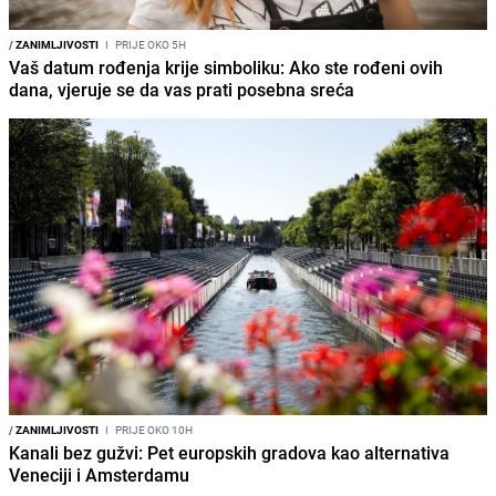
/
ZANIMLJIVOSTI
I
PRIJE OKO 5H
Vaš datum rođenja krije simboliku: Ako ste rođeni ovih
dana, vjeruje se da vas prati posebna sreća
/
ZANIMLJIVOSTI
I
PRIJE OKO 10H
Kanali bez gužvi: Pet europskih gradova kao alternativa
Veneciji i Amsterdamu