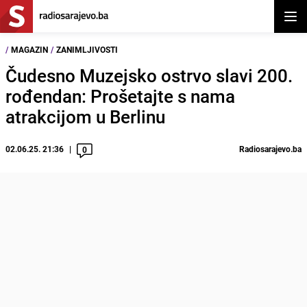
Otvor
/
MAGAZIN
/
ZANIMLJIVOSTI
Čudesno Muzejsko ostrvo slavi 200.
rođendan: Prošetajte s nama
atrakcijom u Berlinu
02.06.25. 21:36
Radiosarajevo.ba
0