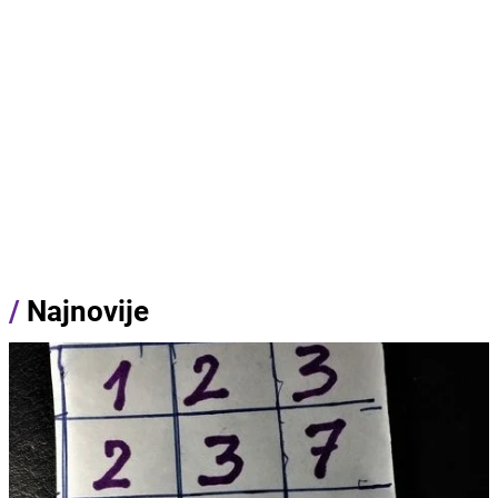
/
Najnovije