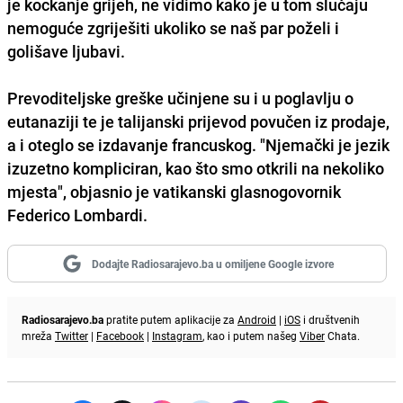
je kockanje grijeh, ne vidimo kako je u tom slučaju
nemoguće zgriješiti ukoliko se naš par poželi i
golišave ljubavi.
Prevoditeljske greške učinjene su i u poglavlju o
eutanaziji te je talijanski prijevod povučen iz prodaje,
a i oteglo se izdavanje francuskog. "Njemački je jezik
izuzetno kompliciran, kao što smo otkrili na nekoliko
mjesta", objasnio je vatikanski glasnogovornik
Federico Lombardi.
Dodajte Radiosarajevo.ba u omiljene Google izvore
Radiosarajevo.ba
pratite putem aplikacije za
Android
|
iOS
i društvenih
mreža
Twitter
|
Facebook
|
Instagram
, kao i putem našeg
Viber
Chata.