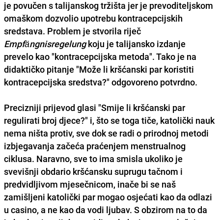
je povučen s talijanskog tržišta jer je prevoditeljskom
omaškom dozvolio upotrebu kontracepcijskih
sredstava. Problem je stvorila riječ
Empfängnisregelung
koju je talijansko izdanje
prevelo kao "kontracepcijska metoda". Tako je na
didaktičko pitanje "Može li kršćanski par koristiti
kontracepcijska sredstva?" odgovoreno potvrdno.
Precizniji prijevod glasi "Smije li kršćanski par
regulirati broj djece?" i, što se toga tiče, katolički nauk
nema ništa protiv, sve dok se radi o prirodnoj metodi
izbjegavanja začeća praćenjem menstrualnog
ciklusa. Naravno, sve to ima smisla ukoliko je
svevišnji obdario kršćansku suprugu tačnom i
predvidljivom mjesečnicom, inače bi se naš
zamišljeni katolički par mogao osjećati kao da odlazi
u casino, a ne kao da vodi ljubav. S obzirom na to da