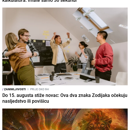
/
ZANIMLJIVOSTI
I
PRIJE OKO 9H
Do 15. augusta stiže novac: Ova dva znaka Zodijaka očekuju
nasljedstvo ili povišicu