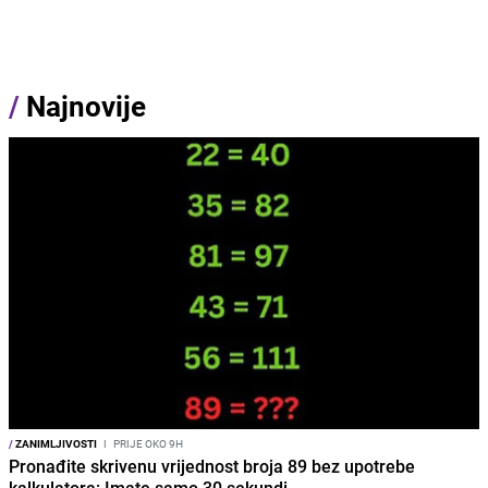
/
Najnovije
/
ZANIMLJIVOSTI
I
PRIJE OKO 9H
Pronađite skrivenu vrijednost broja 89 bez upotrebe
kalkulatora: Imate samo 30 sekundi