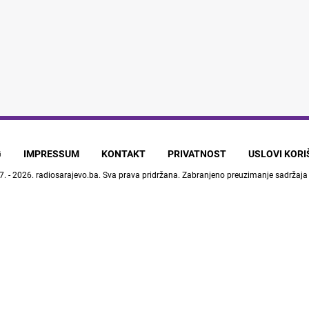
G
IMPRESSUM
KONTAKT
PRIVATNOST
USLOVI KOR
7. - 2026.
radiosarajevo.ba
. Sva prava pridržana. Zabranjeno preuzimanje sadržaja