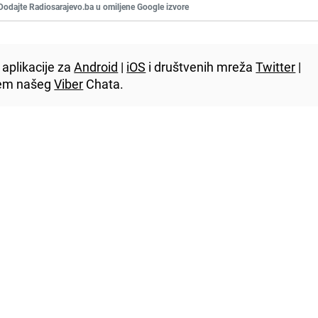
Dodajte Radiosarajevo.ba u omiljene Google izvore
aplikacije za
Android
|
iOS
i društvenih mreža
Twitter
|
utem našeg
Viber
Chata.