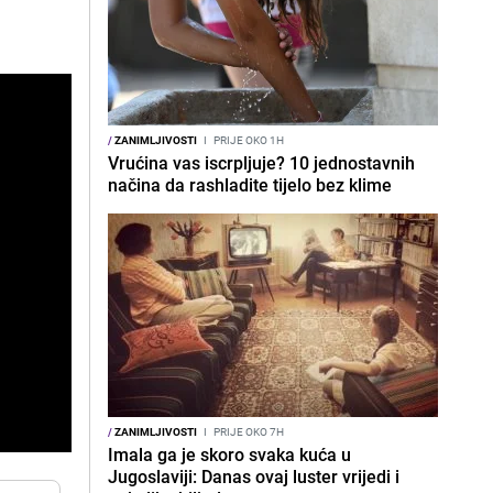
/
ZANIMLJIVOSTI
I
PRIJE OKO 1H
Vrućina vas iscrpljuje? 10 jednostavnih
načina da rashladite tijelo bez klime
/
ZANIMLJIVOSTI
I
PRIJE OKO 7H
Imala ga je skoro svaka kuća u
Jugoslaviji: Danas ovaj luster vrijedi i