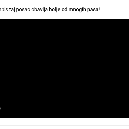
pis taj posao obavlja
bolje od mnogih pasa!