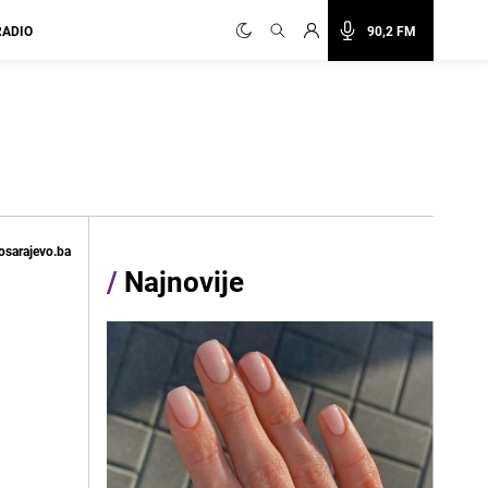
RADIO
90,2 FM
osarajevo.ba
/
Najnovije