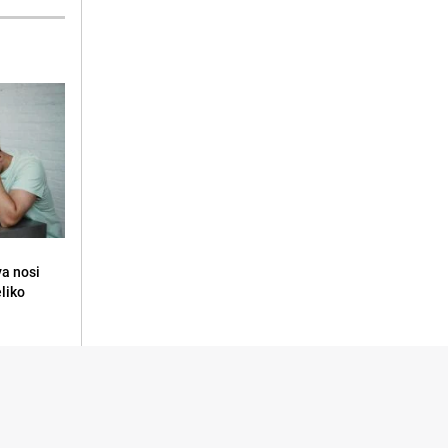
va nosi
eliko