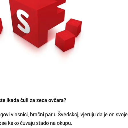
ste ikada čuli za
zeca ovčara
?
ovi vlasnici, bračni par u Švedskoj, vjeruju da je on svoje
 pse kako čuvaju stado na okupu.