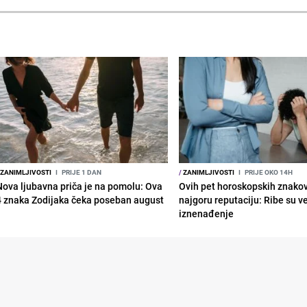
ZANIMLJIVOSTI
I
PRIJE 1 DAN
/
ZANIMLJIVOSTI
I
PRIJE OKO 14H
Nova ljubavna priča je na pomolu: Ova
Ovih pet horoskopskih znako
4 znaka Zodijaka čeka poseban august
najgoru reputaciju: Ribe su v
iznenađenje