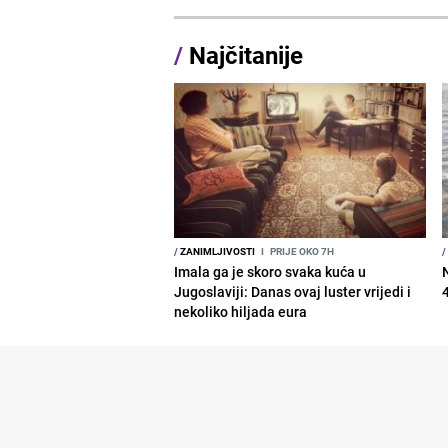
/
Najčitanije
/
ZANIMLJIVOSTI
I
PRIJE OKO 7H
/
Imala ga je skoro svaka kuća u
Jugoslaviji: Danas ovaj luster vrijedi i
nekoliko hiljada eura