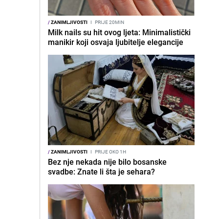
/
ZANIMLJIVOSTI
I
PRIJE 20MIN
Milk nails su hit ovog ljeta: Minimalistički
manikir koji osvaja ljubitelje elegancije
/
ZANIMLJIVOSTI
I
PRIJE OKO 1H
Bez nje nekada nije bilo bosanske
svadbe: Znate li šta je sehara?