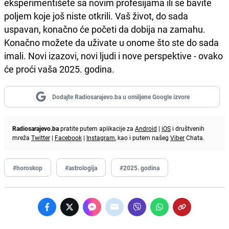
eksperimentišete sa novim profesijama ili se bavite
poljem koje još niste otkrili. Vaš život, do sada
uspavan, konačno će početi da dobija na zamahu.
Konačno možete da uživate u onome što ste do sada
imali. Novi izazovi, novi ljudi i nove perspektive - ovako
će proći vaša 2025. godina.
Dodajte Radiosarajevo.ba u omiljene Google izvore
Radiosarajevo.ba
pratite putem aplikacije za
Android
|
iOS
i društvenih
mreža
Twitter
|
Facebook
|
Instagram
, kao i putem našeg
Viber
Chata.
#horoskop
#astrologija
#2025. godina