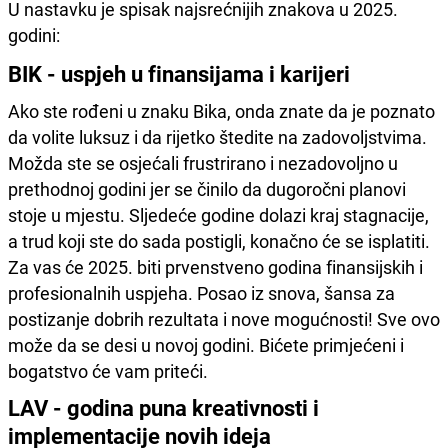
U nastavku je spisak najsrećnijih znakova u 2025.
godini:
BIK - uspjeh u finansijama i karijeri
Ako ste rođeni u znaku Bika, onda znate da je poznato
da volite luksuz i da rijetko štedite na zadovoljstvima.
Možda ste se osjećali frustrirano i nezadovoljno u
prethodnoj godini jer se činilo da dugoročni planovi
stoje u mjestu. Sljedeće godine dolazi kraj stagnacije,
a trud koji ste do sada postigli, konačno će se isplatiti.
Za vas će 2025. biti prvenstveno godina finansijskih i
profesionalnih uspjeha. Posao iz snova, šansa za
postizanje dobrih rezultata i nove mogućnosti! Sve ovo
može da se desi u novoj godini. Bićete primjećeni i
bogatstvo će vam priteći.
LAV - godina puna kreativnosti i
implementacije novih ideja