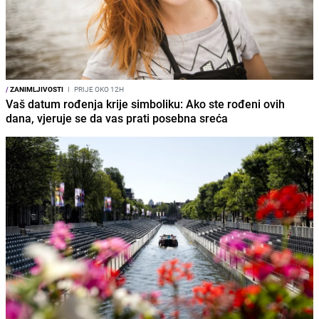
/
ZANIMLJIVOSTI
I
PRIJE OKO 12H
Vaš datum rođenja krije simboliku: Ako ste rođeni ovih
dana, vjeruje se da vas prati posebna sreća