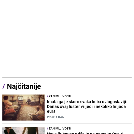
/
Najčitanije
/
ZANIMLJIVOSTI
Imala ga je skoro svaka kuća u Jugoslaviji:
Danas ovaj luster vrijedi i nekoliko hiljada
eura
PRIJE 1 DAN
/
ZANIMLJIVOSTI
Nova ljubavna priča je na pomolu: Ova 4