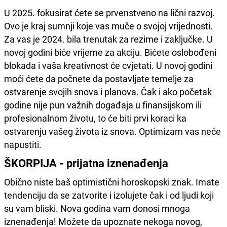
U 2025. fokusirat ćete se prvenstveno na lični razvoj.
Ovo je kraj sumnji koje vas muče o svojoj vrijednosti.
Za vas je 2024. bila trenutak za rezime i zaključke. U
novoj godini biće vrijeme za akciju. Bićete oslobođeni
blokada i vaša kreativnost će cvjetati. U novoj godini
moći ćete da počnete da postavljate temelje za
ostvarenje svojih snova i planova. Čak i ako početak
godine nije pun važnih događaja u finansijskom ili
profesionalnom životu, to će biti prvi koraci ka
ostvarenju vašeg života iz snova. Optimizam vas neće
napustiti.
ŠKORPIJA - prijatna iznenađenja
Obično niste baš optimistični horoskopski znak. Imate
tendenciju da se zatvorite i izolujete čak i od ljudi koji
su vam bliski. Nova godina vam donosi mnoga
iznenađenja! Možete da upoznate nekoga novog,