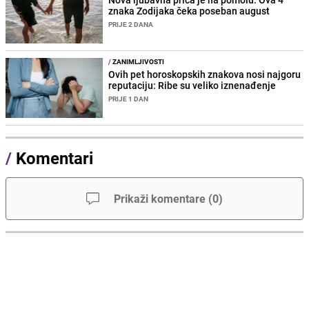
znaka Zodijaka čeka poseban august
PRIJE 2 DANA
/
ZANIMLJIVOSTI
Ovih pet horoskopskih znakova nosi najgoru
reputaciju: Ribe su veliko iznenađenje
PRIJE 1 DAN
/
Komentari
Prikaži komentare
(
0
)