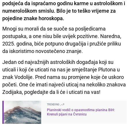
podsjeća da ispraćamo godinu karme u astrološkom i
numerološkom smislu. Bilo je to teško vrijeme za
pojedine znake horoskopa.
Mnogi su morali da se suoče sa posljedicama
postupaka, a one nisu bile uvijek pozitivne. Naredna,
2025. godina, biće potpuno drugačija i pružiće priliku
da iskoristimo novostečeno znanje.
Jedan od najvažnijih astroloških događaja koji su
uticali i koji će uticati na nas je smještanje Plutona u
znak Vodolije. Pred nama su promjene koje će uskoro
početi. One će imati najveći uticaj na nekoliko znakova
Zodijaka, pogledajte da li će i uticati na vas!
TRENDING
Planinski vodič o opasnostima planina BiH:
Krenuli pijani na Čvrsnicu