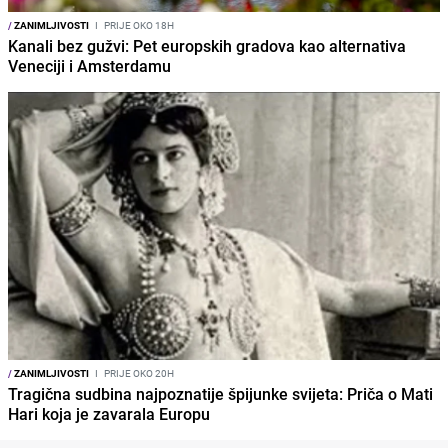
/
ZANIMLJIVOSTI
I
PRIJE OKO 18H
Kanali bez gužvi: Pet europskih gradova kao alternativa
Veneciji i Amsterdamu
/
ZANIMLJIVOSTI
I
PRIJE OKO 20H
Tragična sudbina najpoznatije špijunke svijeta: Priča o Mati
Hari koja je zavarala Europu