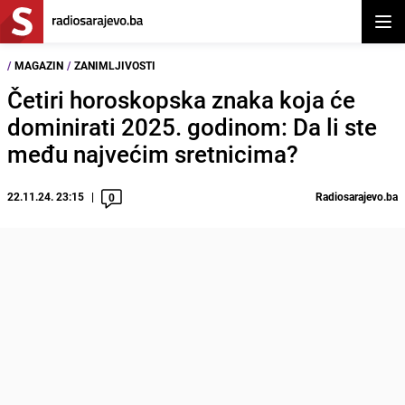
Otvor
/
MAGAZIN
/
ZANIMLJIVOSTI
Četiri horoskopska znaka koja će
dominirati 2025. godinom: Da li ste
među najvećim sretnicima?
22.11.24. 23:15
Radiosarajevo.ba
0