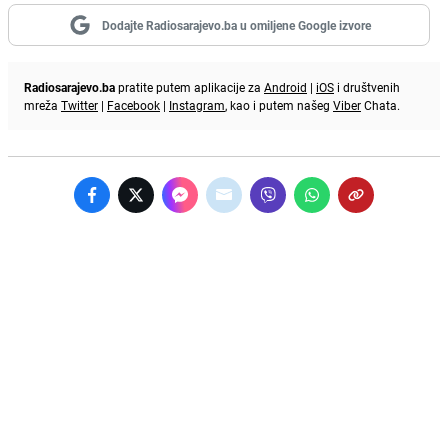
Dodajte Radiosarajevo.ba u omiljene Google izvore
Radiosarajevo.ba
pratite putem aplikacije za
Android
|
iOS
i društvenih
mreža
Twitter
|
Facebook
|
Instagram
, kao i putem našeg
Viber
Chata.