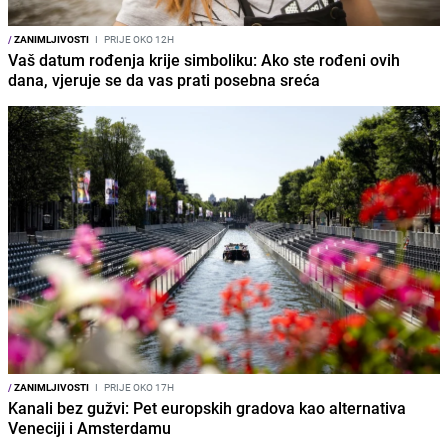
/
ZANIMLJIVOSTI
I
PRIJE OKO 12H
Vaš datum rođenja krije simboliku: Ako ste rođeni ovih
dana, vjeruje se da vas prati posebna sreća
/
ZANIMLJIVOSTI
I
PRIJE OKO 17H
Kanali bez gužvi: Pet europskih gradova kao alternativa
Veneciji i Amsterdamu