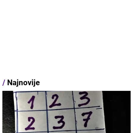
/
Najnovije