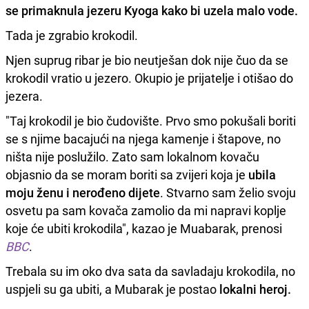
se primaknula jezeru Kyoga kako bi uzela malo vode.
Tada je zgrabio krokodil.
Njen suprug ribar je bio neutješan dok nije čuo da se
krokodil vratio u jezero. Okupio je prijatelje i otišao do
jezera.
"Taj krokodil je bio čudovište. Prvo smo pokušali boriti
se s njime bacajući na njega kamenje i štapove, no
ništa nije poslužilo. Zato sam lokalnom kovaču
objasnio da se moram boriti sa zvijeri koja je
ubila
moju ženu i nerođeno dijete
. Stvarno sam želio svoju
osvetu pa sam kovača zamolio da mi napravi koplje
koje će ubiti krokodila", kazao je Muabarak, prenosi
BBC
.
Trebala su im oko dva sata da savladaju krokodila, no
uspjeli su ga ubiti, a Mubarak je postao
lokalni heroj.