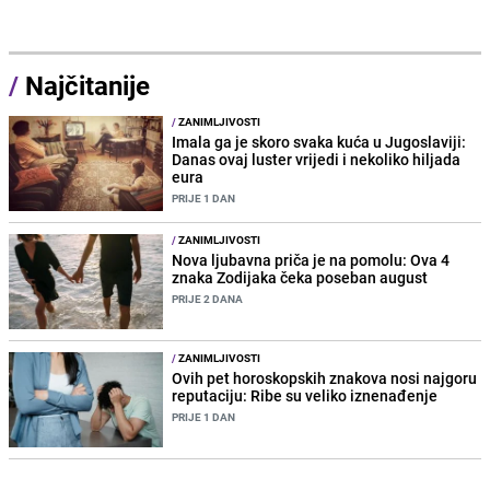
/
Najčitanije
/
ZANIMLJIVOSTI
Imala ga je skoro svaka kuća u Jugoslaviji:
Danas ovaj luster vrijedi i nekoliko hiljada
eura
PRIJE 1 DAN
/
ZANIMLJIVOSTI
Nova ljubavna priča je na pomolu: Ova 4
znaka Zodijaka čeka poseban august
PRIJE 2 DANA
/
ZANIMLJIVOSTI
Ovih pet horoskopskih znakova nosi najgoru
reputaciju: Ribe su veliko iznenađenje
PRIJE 1 DAN