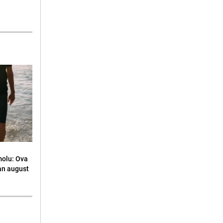
molu: Ova
an august