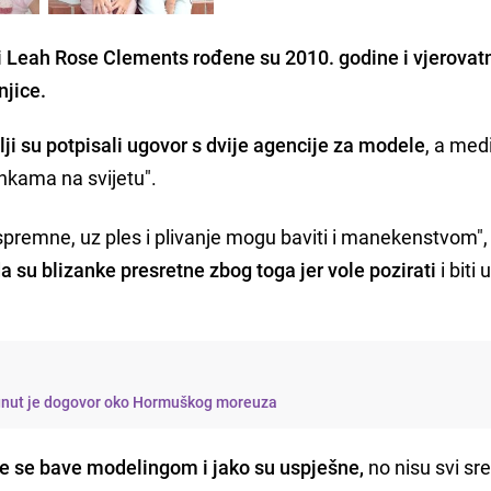
i Leah Rose Clements rođene su 2010. godine i vjerovat
njice.
lji su potpisali ugovor s dvije agencije za modele
, a medi
ankama na svijetu".
premne, uz ples i plivanje mogu baviti i manekenstvom", 
da su blizanke presretne zbog toga jer vole pozirati
i biti 
tignut je dogovor oko Hormuškog moreuza
je se bave modelingom i jako su uspješne,
no nisu svi sr