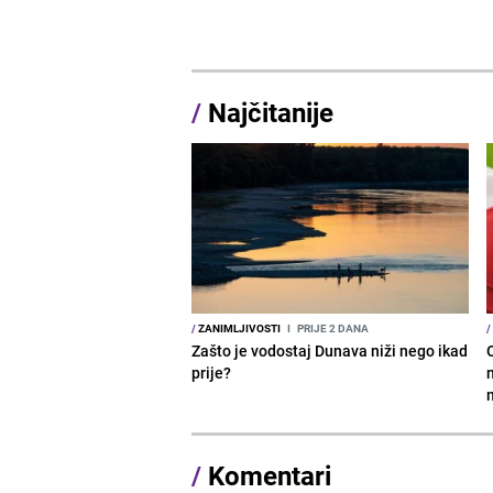
/
Najčitanije
/
ZANIMLJIVOSTI
I
PRIJE 2 DANA
/
Zašto je vodostaj Dunava niži nego ikad
prije?
/
Komentari