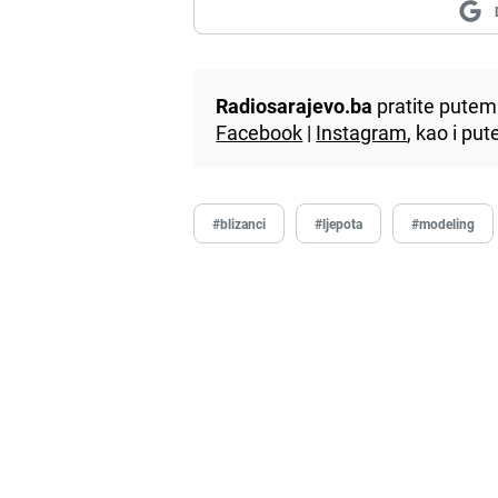
Radiosarajevo.ba
pratite putem 
Facebook
|
Instagram
, kao i p
#blizanci
#ljepota
#modeling