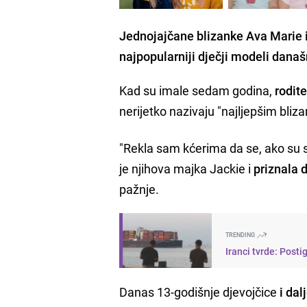
Jednojajčane blizanke Ava Marie 
najpopularniji dječji modeli današ
Kad su imale sedam godina,
rodite
nerijetko nazivaju "najljepšim bliz
"Rekla sam kćerima da se, ako su s
je njihova majka Jackie i
priznala 
pažnje.
TRENDING
Iranci tvrde: Pos
Danas 13-godišnje djevojčice
i dal