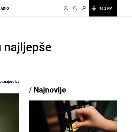
RADIO
90,2 FM
 najljepše
osarajevo.ba
/
Najnovije