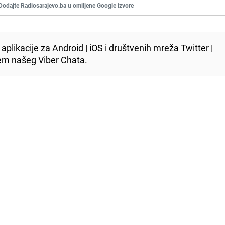
Dodajte Radiosarajevo.ba u omiljene Google izvore
aplikacije za
Android
|
iOS
i društvenih mreža
Twitter
|
utem našeg
Viber
Chata.