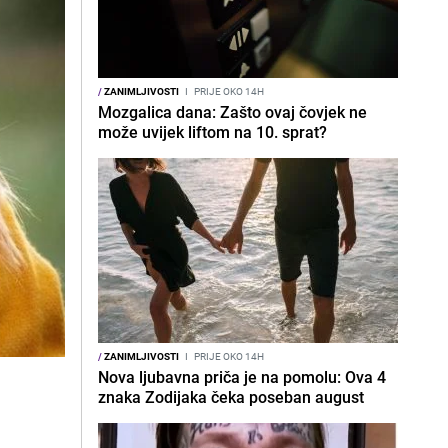
/
ZANIMLJIVOSTI
I
PRIJE OKO 14H
Mozgalica dana: Zašto ovaj čovjek ne
može uvijek liftom na 10. sprat?
/
ZANIMLJIVOSTI
I
PRIJE OKO 14H
Nova ljubavna priča je na pomolu: Ova 4
znaka Zodijaka čeka poseban august