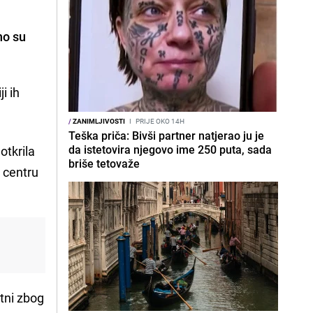
no su
ji ih
/
ZANIMLJIVOSTI
I
PRIJE OKO 14H
Teška priča: Bivši partner natjerao ju je
da istetovira njegovo ime 250 puta, sada
otkrila
briše tetovaže
u centru
etni zbog