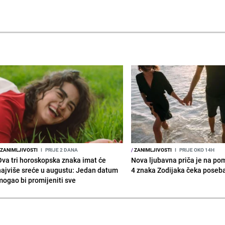
ZANIMLJIVOSTI
I
PRIJE 2 DANA
/
ZANIMLJIVOSTI
I
PRIJE OKO 14H
Ova tri horoskopska znaka imat će
Nova ljubavna priča je na po
najviše sreće u augustu: Jedan datum
4 znaka Zodijaka čeka poseb
mogao bi promijeniti sve