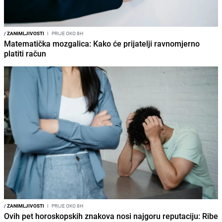
/
ZANIMLJIVOSTI
I
PRIJE OKO 8H
Matematička mozgalica: Kako će prijatelji ravnomjerno
platiti račun
/
ZANIMLJIVOSTI
I
PRIJE OKO 8H
Ovih pet horoskopskih znakova nosi najgoru reputaciju: Ribe