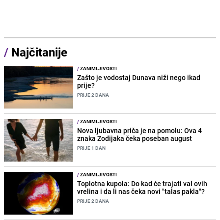
/
Najčitanije
/
ZANIMLJIVOSTI
Zašto je vodostaj Dunava niži nego ikad
prije?
PRIJE 2 DANA
/
ZANIMLJIVOSTI
Nova ljubavna priča je na pomolu: Ova 4
znaka Zodijaka čeka poseban august
PRIJE 1 DAN
/
ZANIMLJIVOSTI
Toplotna kupola: Do kad će trajati val ovih
vrelina i da li nas čeka novi "talas pakla"?
PRIJE 2 DANA