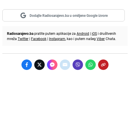
Dodajte Radiosarajevo.ba u omiljene Google izvore
Radiosarajevo.ba
pratite putem aplikacije za
Android
|
iOS
i društvenih
mreža
Twitter
|
Facebook
|
Instagram
, kao i putem našeg
Viber
Chata.