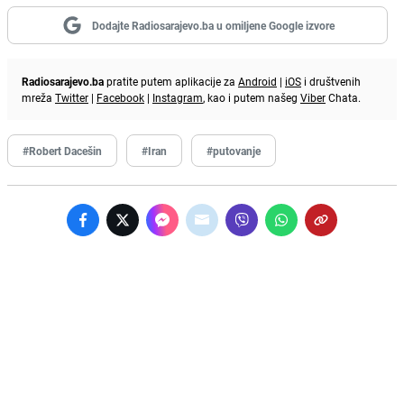
Dodajte Radiosarajevo.ba u omiljene Google izvore
Radiosarajevo.ba
pratite putem aplikacije za
Android
|
iOS
i društvenih
mreža
Twitter
|
Facebook
|
Instagram
, kao i putem našeg
Viber
Chata.
#Robert Dacešin
#Iran
#putovanje