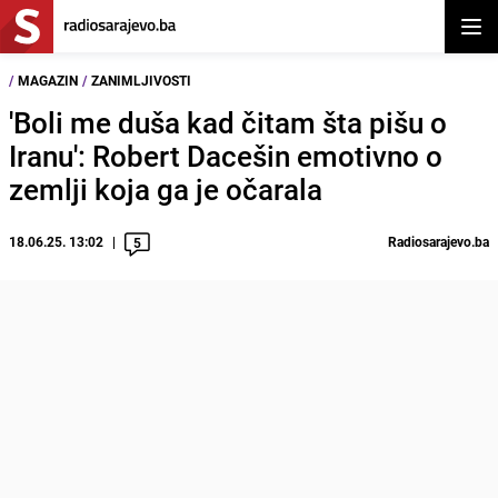
Otvor
/
MAGAZIN
/
ZANIMLJIVOSTI
'Boli me duša kad čitam šta pišu o
Iranu': Robert Dacešin emotivno o
zemlji koja ga je očarala
18.06.25. 13:02
Radiosarajevo.ba
5