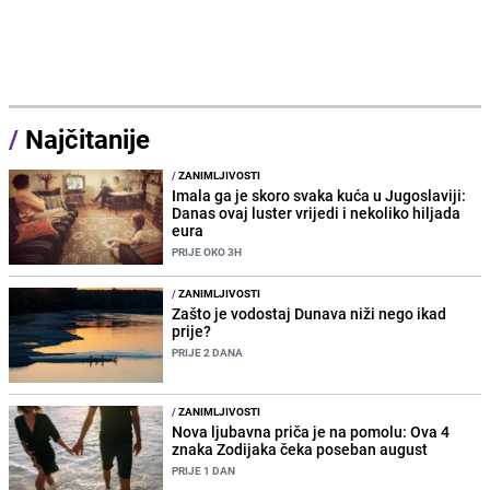
/
Najčitanije
/
ZANIMLJIVOSTI
Imala ga je skoro svaka kuća u Jugoslaviji:
Danas ovaj luster vrijedi i nekoliko hiljada
eura
PRIJE OKO 3H
/
ZANIMLJIVOSTI
Zašto je vodostaj Dunava niži nego ikad
prije?
PRIJE 2 DANA
/
ZANIMLJIVOSTI
Nova ljubavna priča je na pomolu: Ova 4
znaka Zodijaka čeka poseban august
PRIJE 1 DAN