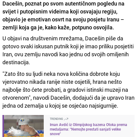
Dacešin, poznat po svom autentičnom pogledu na
svijet i putopisnim videima koji osvajaju regiju,
objavio je emotivan osvrt na svoju posjetu Iranu –
zemlji koja ga je, kako kaže, potpuno osvojila.
U objavi na društvenim mrežama, Dacešin piše da
gotovo svaki iskusan putnik koji je imao priliku posjetiti
Iran, ovu zemlju navodi kao jednu od svojih omiljenih
destinacija.
"Zato što su ljudi neka nova količina dobrote koju
vjerovatno nikada ranije niste osjetili, hrana nešto
najbolje što ćete probati, a gradovi istinski muzeji na
otvorenom", navodi Dacešin, dodajući da je upravo Iran
jedna od zemalja u kojoj se osjećao najsigurnije.
TRENDING
Iman Avdić iz Olimpijskog bazena Otoka prema
medaljama: "Nemojte prestati sanjati velike
snove"