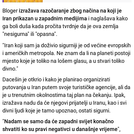
Bloger
izražava razočaranje zbog načina na koji je
Iran prikazan u zapadnim medijima
i naglašava kako
ga boli duša kada pročita tvrdnje da je ova zemlja
"nesigurna" ili "opasna".
"Iran koji sam ja doživio sigurniji je od većine evropskih
i američkih metropola. Ne znam da li na planeti postoji
mjesto koje je toliko na lošem glasu, a u stvari toliko
divno."
Dacešin je otkrio i kako je planirao organizirati
putovanja u Iran putem svoje turističke agencije, ali da
je u trenutnim okolnostima taj plan na čekanju. Ipak,
izražava nadu da će njegovi prijatelji u Iranu, kao i svi
divni ljudi koje je tamo upoznao, ostati sigurni.
"
Nadam se samo da će zapadni svijet konačno
shvatiti ko su pravi negativci u današnje vrijeme
",