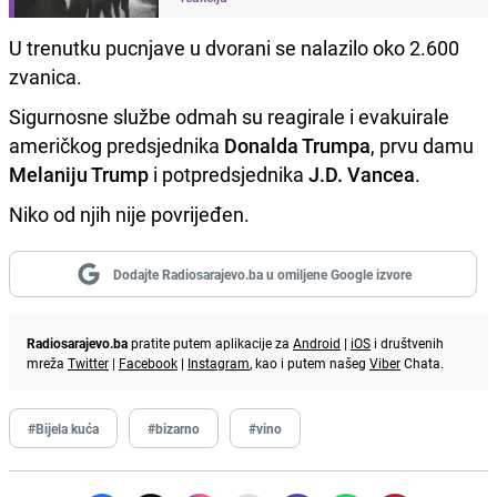
U trenutku pucnjave u dvorani se nalazilo oko 2.600
zvanica.
Sigurnosne službe odmah su reagirale i evakuirale
američkog predsjednika
Donalda Trumpa
, prvu damu
Melaniju Trump
i potpredsjednika
J.D. Vancea
.
Niko od njih nije povrijeđen.
Dodajte Radiosarajevo.ba u omiljene Google izvore
Radiosarajevo.ba
pratite putem aplikacije za
Android
|
iOS
i društvenih
mreža
Twitter
|
Facebook
|
Instagram
, kao i putem našeg
Viber
Chata.
#Bijela kuća
#bizarno
#vino