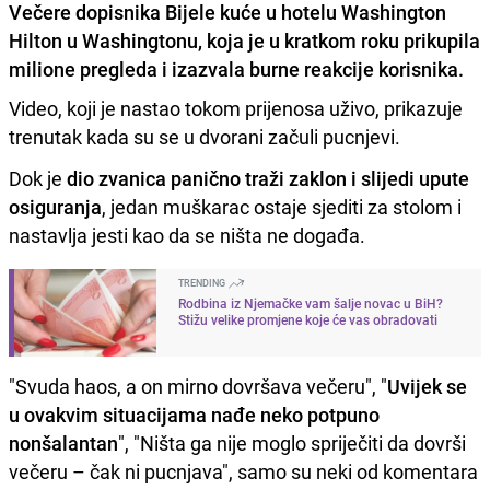
Večere dopisnika Bijele kuće u hotelu Washington
Hilton u Washingtonu, koja je u kratkom roku prikupila
milione pregleda i izazvala burne reakcije korisnika.
Video, koji je nastao tokom prijenosa uživo, prikazuje
trenutak kada su se u dvorani začuli pucnjevi.
Dok je
dio zvanica panično traži zaklon i slijedi upute
osiguranja
, jedan muškarac ostaje sjediti za stolom i
nastavlja jesti kao da se ništa ne događa.
TRENDING
Rodbina iz Njemačke vam šalje novac u BiH?
Stižu velike promjene koje će vas obradovati
"Svuda haos, a on mirno dovršava večeru", "
Uvijek se
u ovakvim situacijama nađe neko potpuno
nonšalantan
", "Ništa ga nije moglo spriječiti da dovrši
večeru – čak ni pucnjava", samo su neki od komentara