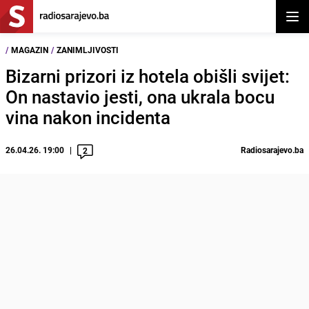
Otvor
/
MAGAZIN
/
ZANIMLJIVOSTI
Bizarni prizori iz hotela obišli svijet:
On nastavio jesti, ona ukrala bocu
vina nakon incidenta
26.04.26. 19:00
Radiosarajevo.ba
2