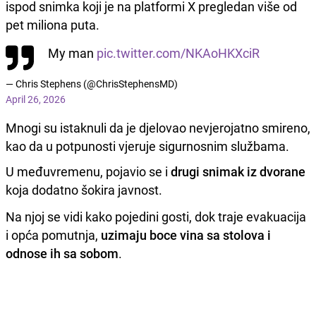
ispod snimka koji je na platformi X pregledan više od
pet miliona puta.
My man
pic.twitter.com/NKAoHKXciR
— Chris Stephens (@ChrisStephensMD)
April 26, 2026
Mnogi su istaknuli da je djelovao nevjerojatno smireno,
kao da u potpunosti vjeruje sigurnosnim službama.
U međuvremenu, pojavio se i
drugi snimak iz dvorane
koja dodatno šokira javnost.
Na njoj se vidi kako pojedini gosti, dok traje evakuacija
i opća pomutnja,
uzimaju boce vina sa stolova i
odnose ih sa sobom
.