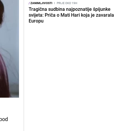
/
ZANIMLJIVOSTI
I
PRIJE OKO 19H
Tragična sudbina najpoznatije špijunke
svijeta: Priča o Mati Hari koja je zavarala
Europu
spod