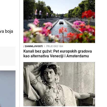
ova boja
/
ZANIMLJIVOSTI
I
PRIJE OKO 16H
Kanali bez gužvi: Pet europskih gradova
kao alternativa Veneciji i Amsterdamu