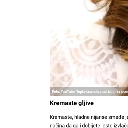
Foto: YouTube: Topla karamela pravi izbor za jese
Kremaste gljive
Kremaste, hladne nijanse smeđe je
načina da ga i dobijete jeste izvl