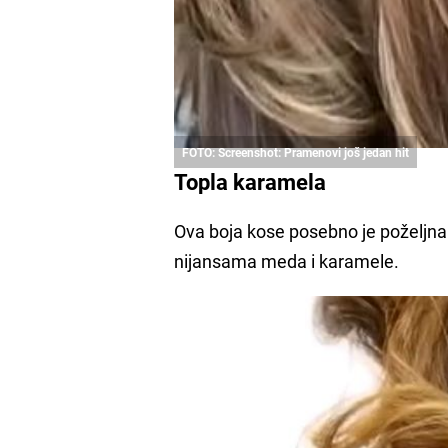
FOTO: Screenshot: Pramenovi još jedan hit
Topla karamela
Ova boja kose posebno je poželjna 
nijansama meda i karamele.