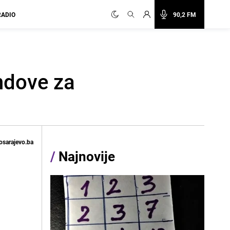
RADIO
90,2 FM
endove za
osarajevo.ba
/
Najnovije