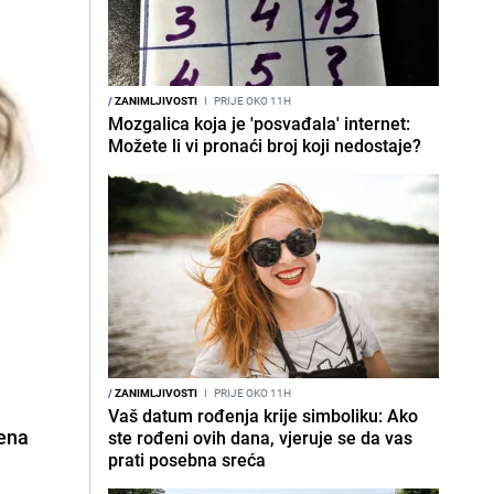
/
ZANIMLJIVOSTI
I
PRIJE OKO 11H
Mozgalica koja je 'posvađala' internet:
Možete li vi pronaći broj koji nedostaje?
/
ZANIMLJIVOSTI
I
PRIJE OKO 11H
Vaš datum rođenja krije simboliku: Ako
žena
ste rođeni ovih dana, vjeruje se da vas
prati posebna sreća