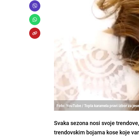
Foto: YouTube / Topla karamela pravi izbor za jes
Svaka sezona nosi svoje trendove,
trendovskim bojama kose koje vari