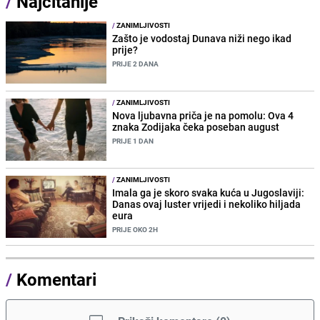
/
Najčitanije
/
ZANIMLJIVOSTI
Zašto je vodostaj Dunava niži nego ikad
prije?
PRIJE 2 DANA
/
ZANIMLJIVOSTI
Nova ljubavna priča je na pomolu: Ova 4
znaka Zodijaka čeka poseban august
PRIJE 1 DAN
/
ZANIMLJIVOSTI
Imala ga je skoro svaka kuća u Jugoslaviji:
Danas ovaj luster vrijedi i nekoliko hiljada
eura
PRIJE OKO 2H
/
Komentari