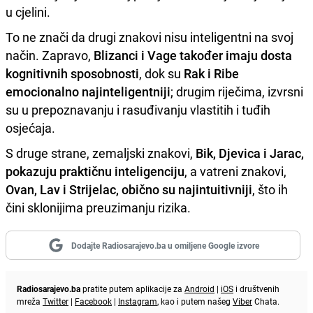
u cjelini.
To ne znači da drugi znakovi nisu inteligentni na svoj
način. Zapravo,
Blizanci i Vage također imaju dosta
kognitivnih sposobnosti
, dok su
Rak i Ribe
emocionalno najinteligentniji
; drugim riječima, izvrsni
su u prepoznavanju i rasuđivanju vlastitih i tuđih
osjećaja.
S druge strane, zemaljski znakovi,
Bik, Djevica i Jarac,
pokazuju praktičnu inteligenciju
, a vatreni znakovi,
Ovan, Lav i Strijelac, obično su najintuitivniji
, što ih
čini sklonijima preuzimanju rizika.
Dodajte Radiosarajevo.ba u omiljene Google izvore
Radiosarajevo.ba
pratite putem aplikacije za
Android
|
iOS
i društvenih
mreža
Twitter
|
Facebook
|
Instagram
, kao i putem našeg
Viber
Chata.