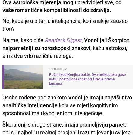
Ova astrološka mjerenja mogu predvidjeti sve, od
vaše romantične kompatibilnosti do zdravlja.
No, kada je u pitanju inteligencija, koji znak je zauzeo
tron?
Naime, kako piše
Reader's Digest
,
Vodolija i Škorpion
najpametniji su horoskopski znakovi
, kažu astrolozi,
ali iz dva vrlo različita razloga.
TRENDING
Požari kod Konjica bukte: Dva helikoptera gase
vatru, postoji opasnost od širenja prema
kućama
Osobe rođene pod znakom
Vodolije imaju najviši nivo
analitičke inteligencije
koja se mjeri kognitivnim
sposobnostima i kvocijentom inteligencije.
Škorpioni
, s druge strane,
imaju pronicljiviju pamet
;
oni su najbolji u realnoj procjeni i razumijevanju svijeta