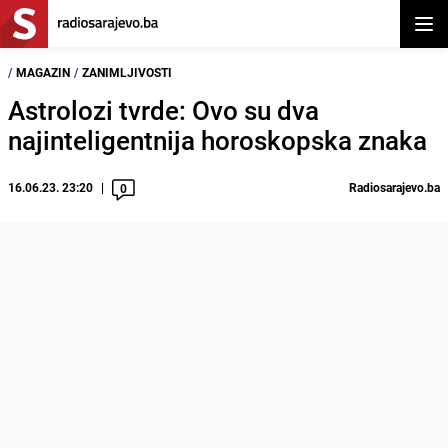
Otvor
/
MAGAZIN
/
ZANIMLJIVOSTI
Astrolozi tvrde: Ovo su dva
najinteligentnija horoskopska znaka
16.06.23. 23:20
Radiosarajevo.ba
0