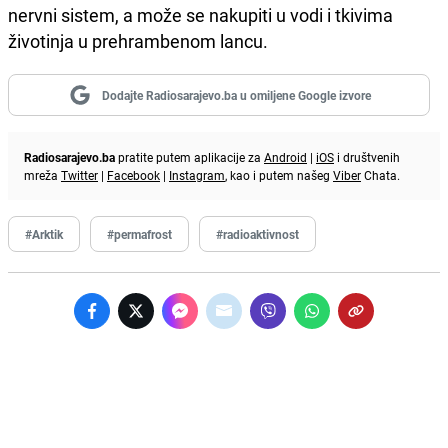
nervni sistem, a može se nakupiti u vodi i tkivima
životinja u prehrambenom lancu.
Dodajte Radiosarajevo.ba u omiljene Google izvore
Radiosarajevo.ba
pratite putem aplikacije za
Android
|
iOS
i društvenih
mreža
Twitter
|
Facebook
|
Instagram
, kao i putem našeg
Viber
Chata.
#Arktik
#permafrost
#radioaktivnost