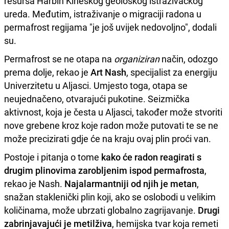
resursa Harbin Kineskog geološkog istraživačkog
ureda. Međutim, istraživanje o migraciji radona u
permafrost regijama "je još uvijek nedovoljno", dodali
su.
Permafrost se ne otapa na
organiziran
način, odozgo
prema dolje, rekao je
Art Nash
, specijalist za energiju
Univerzitetu u Aljasci. Umjesto toga, otapa se
neujednačeno, otvarajući pukotine. Seizmička
aktivnost, koja je česta u Aljasci, također može stvoriti
nove grebene kroz koje radon može putovati te se ne
može precizirati gdje će na kraju ovaj plin proći van.
Postoje i pitanja o tome
kako će radon reagirati s
drugim plinovima zarobljenim ispod permafrosta
,
rekao je Nash.
Najalarmantniji od njih je metan
,
snažan staklenički plin koji, ako se oslobodi u velikim
količinama, može ubrzati globalno zagrijavanje.
Drugi
zabrinjavajući je metilživa
, hemijska tvar koja remeti