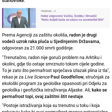
stanovnike
.
TRENDING
Helez odgovorio Vučiću, Dodiku i Brnabić:
"Neću šutjeti kada se udara na suverenitet BiH"
Prema Agenciji za zaštitu okoliša,
radon je drugi
vodeći uzrok raka pluća u Sjedinjenim Državama
,
odgovoran za 21.000 smrti godišnje.
"Trenutačno, radon nije gorući problem na Arktiku i
okolini, gdje tlo ostaje smrznuto tokom cijele godine.
To je zato što permafrost sprječava izlazak plina iz tla",
rekao je za
Live Science
Paul Goodfellow
, stručnjak za
ekološki program za geološke opasnosti pri Odjelu za
geološka i geofizička istraživanja Aljaske. Ali,
kako se
permafrost topi, ovaj zaštitni štit nestaje
.
"Postoje istraživanja koja su trenutno u toku i koja
pokazuju kako bi ovaj permafrost mogao potencijalno