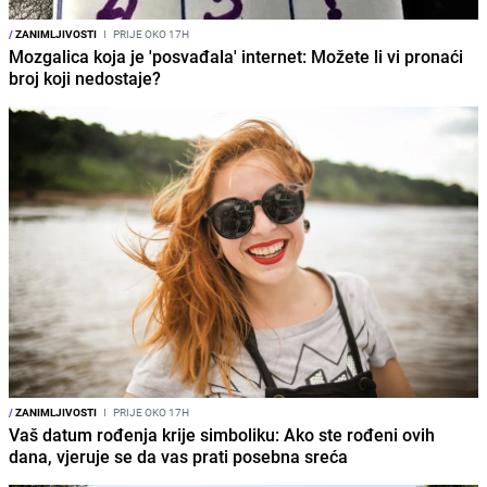
/
ZANIMLJIVOSTI
I
PRIJE OKO 17H
Mozgalica koja je 'posvađala' internet: Možete li vi pronaći
broj koji nedostaje?
/
ZANIMLJIVOSTI
I
PRIJE OKO 17H
Vaš datum rođenja krije simboliku: Ako ste rođeni ovih
dana, vjeruje se da vas prati posebna sreća