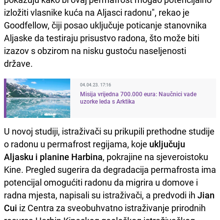
izložiti vlasnike kuća na Aljasci radonu", rekao je
Goodfellow, čiji posao uključuje poticanje stanovnika
Aljaske da testiraju prisustvo radona, što može biti
izazov s obzirom na nisku gustoću naseljenosti
države.
04.04.23. 17:16
Misija vrijedna 700.000 eura: Naučnici vade
uzorke leda s Arktika
U novoj studiji, istraživači su prikupili prethodne studije
o radonu u permafrost regijama, koje
uključuju
Aljasku i planine Harbina
, pokrajine na sjeveroistoku
Kine. Pregled sugerira da degradacija permafrosta ima
potencijal omogućiti radonu da migrira u domove i
radna mjesta, napisali su istraživači, a predvodi ih
Jian
Cui
iz Centra za sveobuhvatno istraživanje prirodnih