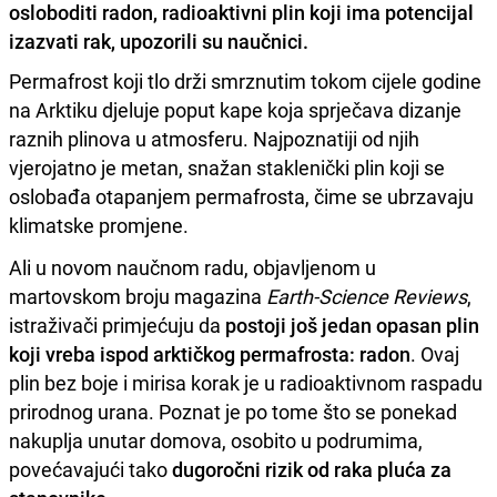
osloboditi radon, radioaktivni plin koji ima potencijal
izazvati rak, upozorili su naučnici.
Permafrost koji tlo drži smrznutim tokom cijele godine
na Arktiku djeluje poput kape koja sprječava dizanje
raznih plinova u atmosferu. Najpoznatiji od njih
vjerojatno je metan, snažan staklenički plin koji se
oslobađa otapanjem permafrosta, čime se ubrzavaju
klimatske promjene.
Ali u novom naučnom radu, objavljenom u
martovskom broju magazina
Earth-Science Reviews
,
istraživači primjećuju da
postoji još jedan opasan plin
koji vreba ispod arktičkog permafrosta: radon
. Ovaj
plin bez boje i mirisa korak je u radioaktivnom raspadu
prirodnog urana. Poznat je po tome što se ponekad
nakuplja unutar domova, osobito u podrumima,
povećavajući tako
dugoročni rizik od raka pluća za