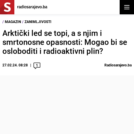
Otvor
/
MAGAZIN
/
ZANIMLJIVOSTI
Arktički led se topi, a s njim i
smrtonosne opasnosti: Mogao bi se
osloboditi i radioaktivni plin?
27.02.24. 08:28
Radiosarajevo.ba
1