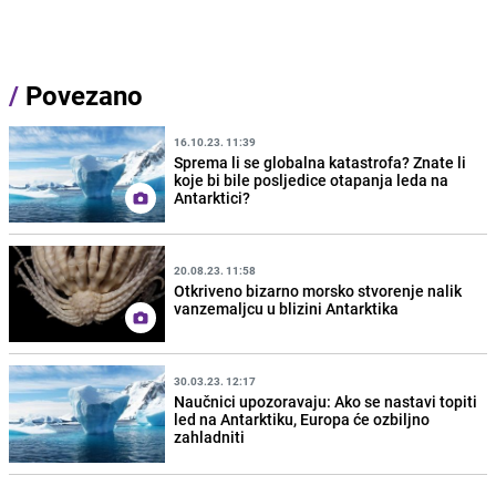
/
Povezano
16.10.23. 11:39
Sprema li se globalna katastrofa? Znate li
koje bi bile posljedice otapanja leda na
Antarktici?
20.08.23. 11:58
Otkriveno bizarno morsko stvorenje nalik
vanzemaljcu u blizini Antarktika
30.03.23. 12:17
Naučnici upozoravaju: Ako se nastavi topiti
led na Antarktiku, Europa će ozbiljno
zahladniti