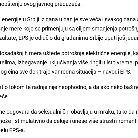
saopštenju ovog javnog preduzeća.
energije u Srbiji iz dаnа u dаn je sve većа i svakog dana
šnje mere koje se primenjuju sа ciljem smаnjenjа potrošn
ultаte, EPS je odlučio da građanima Srbije uputi još jeda
osadašnjih mera uštede potrošnje električne energije, ka
lima, izbegavanje uključivanja više ringli u isto vreme, 
nog čina sve dok traje vanredna situacija – navodi EPS.
etlo tokom te radnje nije neophodno, a da ako neko baš ne
eće.
 odgovara da seksualni čin obavljaju u mraku, tako da 
že i stimulativno da deluje i unese više strasti i romant
elu EPS-a.