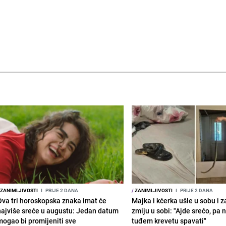
ZANIMLJIVOSTI
I
PRIJE 2 DANA
/
ZANIMLJIVOSTI
I
PRIJE 2 DANA
Ova tri horoskopska znaka imat će
Majka i kćerka ušle u sobu i z
najviše sreće u augustu: Jedan datum
zmiju u sobi: "Ajde srećo, pa
mogao bi promijeniti sve
tuđem krevetu spavati"