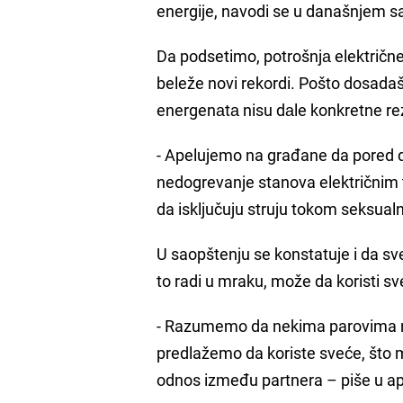
energije, navodi se u današnjem 
Da podsetimo, potrošnjа električne 
beleže novi rekordi. Pošto dosada
energenаtа nisu dаle konkretne rez
- Apelujemo na građane da pored d
nedogrevanje stanova električnim te
da isključuju struju tokom seksual
U saopštenju se konstatuje i da sv
to radi u mraku, može da koristi sv
- Razumemo da nekima parovima ne
predlažemo da koriste sveće, što mo
odnos između partnera – piše u ap