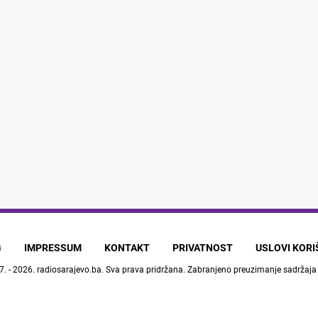
G
IMPRESSUM
KONTAKT
PRIVATNOST
USLOVI KOR
7. - 2026.
radiosarajevo.ba
. Sva prava pridržana. Zabranjeno preuzimanje sadržaja