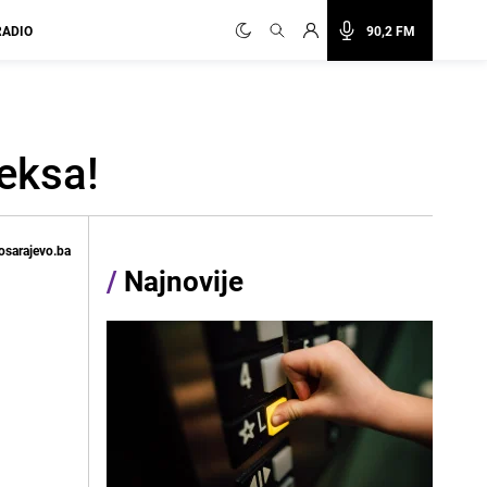
RADIO
90,2 FM
seksa!
osarajevo.ba
/
Najnovije