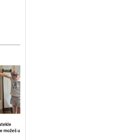
atekle
 ne možeš u