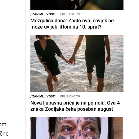
/
ZANIMLJIVOSTI
I
PRIJE OKO 7H
Mozgalica dana: Zašto ovaj čovjek ne
može uvijek liftom na 10. sprat?
/
ZANIMLJIVOSTI
I
PRIJE OKO 7H
Nova ljubavna priča je na pomolu: Ova 4
znaka Zodijaka čeka poseban august
kom
ične