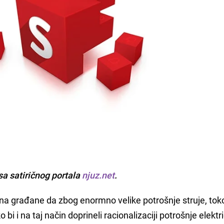
sa satiričnog portala
njuz.net
.
e na građane da zbog enormno velike potrošnje struje, to
 bi i na taj način doprineli racionalizaciji potrošnje elektr