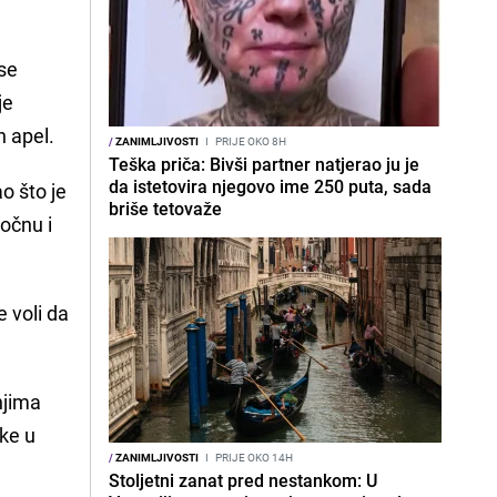
 se
je
n apel.
/
ZANIMLJIVOSTI
I
PRIJE OKO 8H
Teška priča: Bivši partner natjerao ju je
da istetovira njegovo ime 250 puta, sada
o što je
briše tetovaže
počnu i
 voli da
njima
ike u
/
ZANIMLJIVOSTI
I
PRIJE OKO 14H
Stoljetni zanat pred nestankom: U