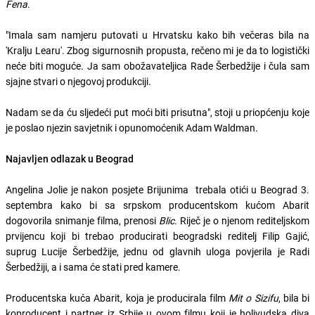
Fena
.
"Imala sam namjeru putovati u Hrvatsku kako bih večeras bila na
'Kralju Learu'. Zbog sigurnosnih propusta, rečeno mi je da to logistički
neće biti moguće. Ja sam obožavateljica Rade Šerbedžije i čula sam
sjajne stvari o njegovoj produkciji.
Nadam se da ću sljedeći put moći biti prisutna", stoji u priopćenju koje
je poslao njezin savjetnik i opunomoćenik Adam Waldman.
Najavljen odlazak u Beograd
Angelina Jolie je nakon posjete Brijunima trebala otići u Beograd 3.
septembra kako bi sa srpskom producentskom kućom Abarit
dogovorila snimanje filma, prenosi
Blic
. Riječ je o njenom rediteljskom
prvijencu koji bi trebao producirati beogradski reditelj Filip Gajić,
suprug Lucije Šerbedžije, jednu od glavnih uloga povjerila je Radi
Šerbedžiji, a i sama će stati pred kamere.
Producentska kuća Abarit, koja je producirala film
Mit o Sizifu
, bila bi
koproducent i partner iz Srbije u ovom filmu koji je holivudska diva