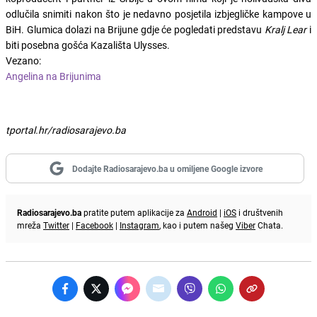
odlučila snimiti nakon što je nedavno posjetila izbjegličke kampove u
BiH. Glumica dolazi na Brijune gdje će pogledati predstavu
Kralj Lear
i
biti posebna gošća Kazališta Ulysses.
Vezano:
Angelina na Brijunima
tportal.hr/radiosarajevo.ba
Dodajte Radiosarajevo.ba u omiljene Google izvore
Radiosarajevo.ba
pratite putem aplikacije za
Android
|
iOS
i društvenih
mreža
Twitter
|
Facebook
|
Instagram
, kao i putem našeg
Viber
Chata.