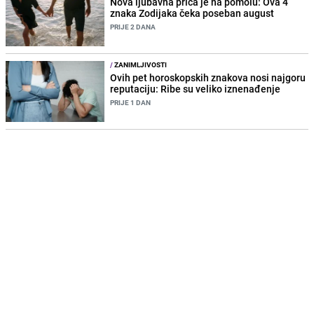
Nova ljubavna priča je na pomolu: Ova 4
znaka Zodijaka čeka poseban august
PRIJE 2 DANA
/
ZANIMLJIVOSTI
Ovih pet horoskopskih znakova nosi najgoru
reputaciju: Ribe su veliko iznenađenje
PRIJE 1 DAN