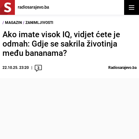
Otvor
/
MAGAZIN
/
ZANIMLJIVOSTI
Ako imate visok IQ, vidjet ćete je
odmah: Gdje se sakrila životinja
među bananama?
22.10.25. 23:20
Radiosarajevo.ba
3