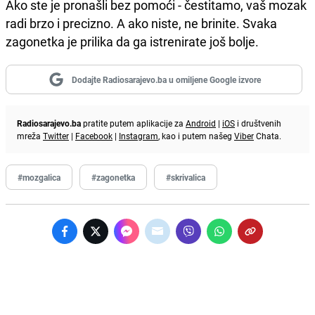
Ako ste je pronašli bez pomoći - čestitamo, vaš mozak
radi brzo i precizno. A ako niste, ne brinite. Svaka
zagonetka je prilika da ga istrenirate još bolje.
Dodajte Radiosarajevo.ba u omiljene Google izvore
Radiosarajevo.ba
pratite putem aplikacije za
Android
|
iOS
i društvenih
mreža
Twitter
|
Facebook
|
Instagram
, kao i putem našeg
Viber
Chata.
#mozgalica
#zagonetka
#skrivalica