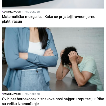
/
ZANIMLJIVOSTI
I
PRIJE OKO 8H
Matematička mozgalica: Kako će prijatelji ravnomjerno
platiti račun
/
ZANIMLJIVOSTI
I
PRIJE OKO 8H
Ovih pet horoskopskih znakova nosi najgoru reputaciju: Ribe
su veliko iznenađenje