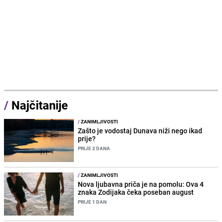
/
Najčitanije
/
ZANIMLJIVOSTI
Zašto je vodostaj Dunava niži nego ikad
prije?
PRIJE 2 DANA
/
ZANIMLJIVOSTI
Nova ljubavna priča je na pomolu: Ova 4
znaka Zodijaka čeka poseban august
PRIJE 1 DAN