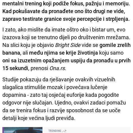
mentalni trening koji podiže fokus, pažnju i memoriju.
Kad pokušavate da pronađete ono što drugi ne vide,
zapravo testirate granice svoje percepcije i strpljenja.
I zato, ako mislite da imate oštro oko i bistar um, evo
izazova koji se trenutno dijeli po društvenim mrežama.
Na slici koju je objavio
Bright Side
vide se
gomile zrelih
banana
, ali
među njima se krije životinja
koju samo
oni sa izuzetnim opažanjem uspiju da pronađu u prvih
15 sekundi
, prenosi
Ona.rs
.
Studije pokazuju da rješavanje ovakvih vizuelnih
slagalica stimuliše mozak i povećava lučenje
dopamina - zato taj osjećaj euforije kada pogodite
odgovor nije slučajan. Ujedno, ovakvi zadaci pomažu
da se trenira fokus i razvije sposobnost da se uoče
detalji koje većina ljudi previđa.
TRENDING