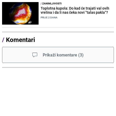
/
ZANIMLJIVOSTI
Toplotna kupola: Do kad će trajati val ovih
vrelina i da li nas čeka novi "talas pakla"?
PRIJE 2 DANA
/
Komentari
Prikaži komentare
(
3
)