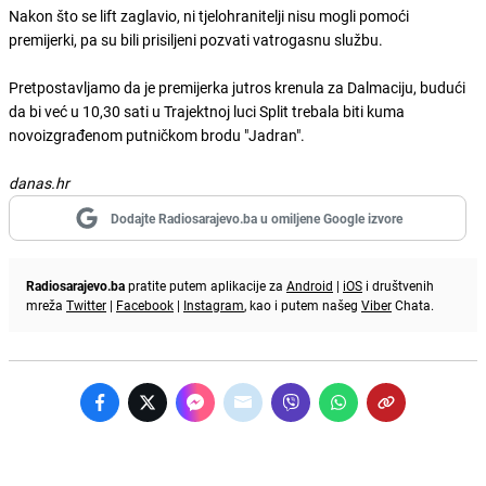
Nakon što se lift zaglavio, ni tjelohranitelji nisu mogli pomoći
premijerki, pa su bili prisiljeni pozvati vatrogasnu službu.
Pretpostavljamo da je premijerka jutros krenula za Dalmaciju, budući
da bi već u 10,30 sati u Trajektnoj luci Split trebala biti kuma
novoizgrađenom putničkom brodu "Jadran".
danas.hr
Dodajte Radiosarajevo.ba u omiljene Google izvore
Radiosarajevo.ba
pratite putem aplikacije za
Android
|
iOS
i društvenih
mreža
Twitter
|
Facebook
|
Instagram
, kao i putem našeg
Viber
Chata.