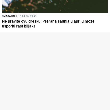
/
MAGAZIN
I
10.04.26. 09:55
Ne pravite ovu grešku: Prerana sadnja u aprilu može
usporiti rast biljaka