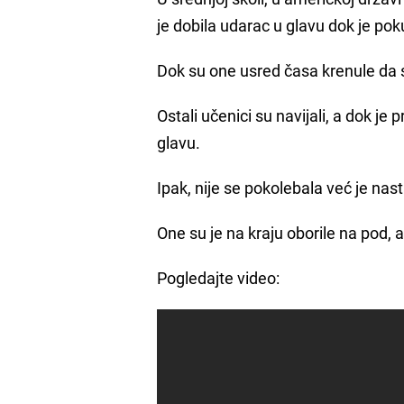
je dobila udarac u glavu dok je pok
Dok su one usred časa krenule da s
Ostali učenici su navijali, a dok j
glavu.
Ipak, nije se pokolebala već je nas
One su je na kraju oborile na pod, 
Pogledajte video: