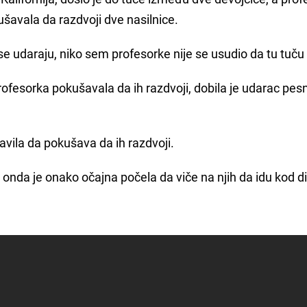
ušavala da razdvoji dve nasilnice.
e udaraju, niko sem profesorke nije se usudio da tu tuču
e profesorka pokušavala da ih razdvoji, dobila je udarac pe
tavila da pokušava da ih razdvoji.
a onda je onako očajna počela da viče na njih da idu kod d