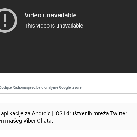
Dodajte Radiosarajevo.ba u omiljene Google izvore
aplikacije za
Android
|
iOS
i društvenih mreža
Twitter
|
utem našeg
Viber
Chata.