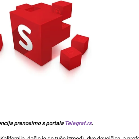
encija prenosimo s portala
Telegraf.rs
.
i Kalifornija, došlo je do tuče između dve devojčice, a pro