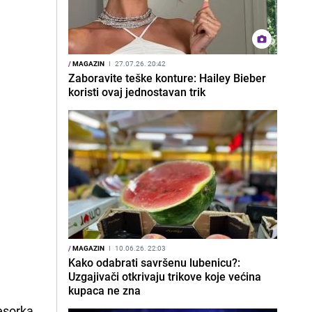
/
MAGAZIN
I
27.07.26. 20:42
Zaboravite teške konture: Hailey Bieber
koristi ovaj jednostavan trik
/
MAGAZIN
I
10.06.26. 22:03
Kako odabrati savršenu lubenicu?:
Uzgajivači otkrivaju trikove koje većina
kupaca ne zna
fesorka