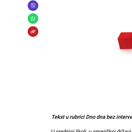
Tekst u rubrici Dno dna bez interv
U srednjoj školi, u američkoj držav