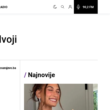
RADIO
90,2 FM
voji
osarajevo.ba
/
Najnovije