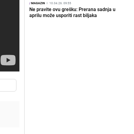
/
MAGAZIN
I
10.04.26. 09:55
Ne pravite ovu grešku: Prerana sadnja u
aprilu može usporiti rast biljaka