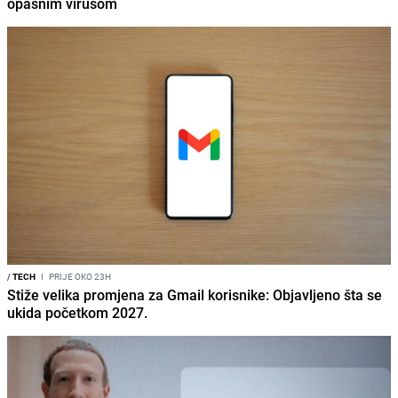
opasnim virusom
/
TECH
I
PRIJE OKO 23H
Stiže velika promjena za Gmail korisnike: Objavljeno šta se
ukida početkom 2027.