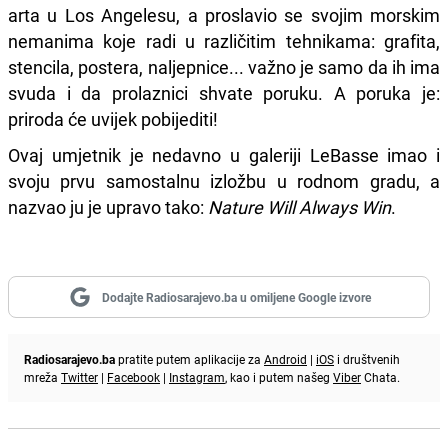
arta u Los Angelesu, a proslavio se svojim morskim
nemanima koje radi u različitim tehnikama: grafita,
stencila, postera, naljepnice... važno je samo da ih ima
svuda i da prolaznici shvate poruku. A poruka je:
priroda će uvijek pobijediti!
Ovaj umjetnik je nedavno u galeriji LeBasse imao i
svoju prvu samostalnu izložbu u rodnom gradu, a
nazvao ju je upravo tako:
Nature Will Always Win
.
Dodajte Radiosarajevo.ba u omiljene Google izvore
Radiosarajevo.ba
pratite putem aplikacije za
Android
|
iOS
i društvenih
mreža
Twitter
|
Facebook
|
Instagram
, kao i putem našeg
Viber
Chata.