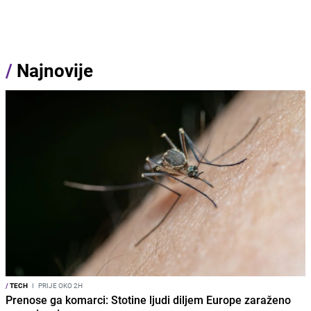
/
Najnovije
/
TECH
I
PRIJE OKO 2H
Prenose ga komarci: Stotine ljudi diljem Europe zaraženo