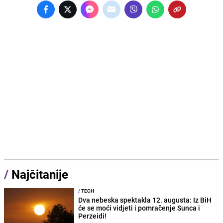
/
Najčitanije
/
TECH
Dva nebeska spektakla 12. augusta: Iz BiH
će se moći vidjeti i pomračenje Sunca i
Perzeidi!