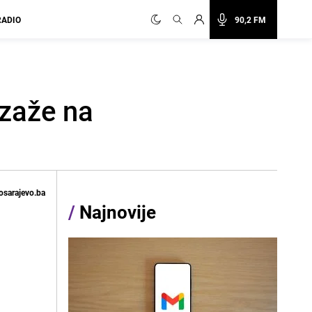
RADIO
90,2 FM
jzaže na
osarajevo.ba
/
Najnovije