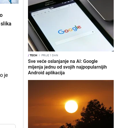
mo
 slika
/
TECH
I
PRIJE 1 DAN
Sve veće oslanjanje na AI: Google
mijenja jednu od svojih najpopularnijih
Android aplikacija
o je