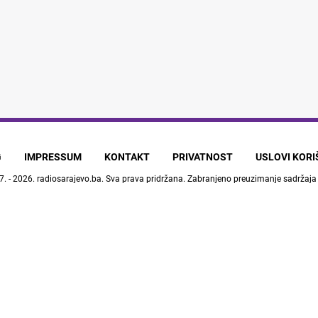
G
IMPRESSUM
KONTAKT
PRIVATNOST
USLOVI KOR
7. - 2026.
radiosarajevo.ba
. Sva prava pridržana. Zabranjeno preuzimanje sadržaja