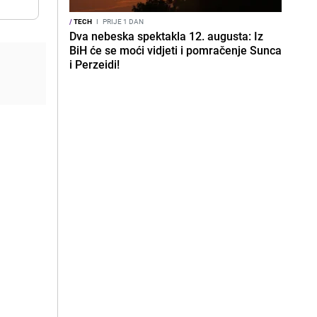
/
TECH
I
PRIJE 1 DAN
Dva nebeska spektakla 12. augusta: Iz
BiH će se moći vidjeti i pomračenje Sunca
i Perzeidi!