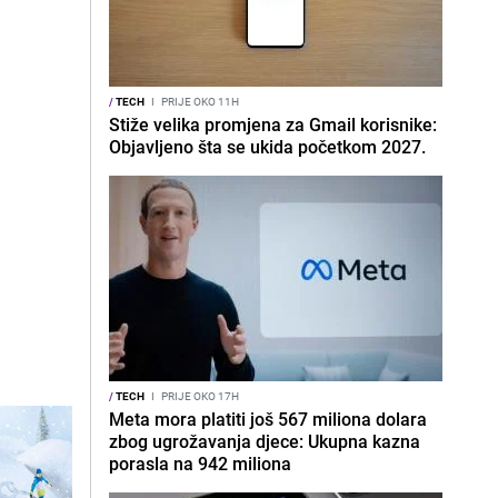
/
TECH
I
PRIJE OKO 11H
Stiže velika promjena za Gmail korisnike:
Objavljeno šta se ukida početkom 2027.
/
TECH
I
PRIJE OKO 17H
Meta mora platiti još 567 miliona dolara
zbog ugrožavanja djece: Ukupna kazna
porasla na 942 miliona