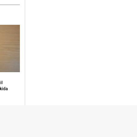
il
ukida