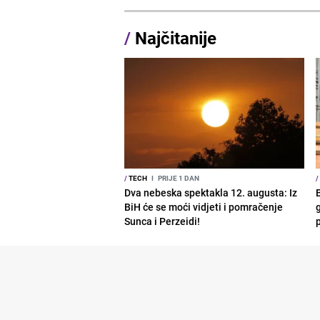
/
Najčitanije
/
TECH
I
PRIJE 1 DAN
/
Dva nebeska spektakla 12. augusta: Iz
BiH će se moći vidjeti i pomračenje
g
Sunca i Perzeidi!