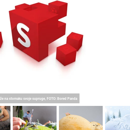
jzaže na stomaku svoje supruge, FOTO: Bored Panda