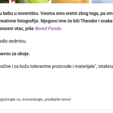
rvu bebu u novembru. Veoma smo sretni zbog toga, pa s
reativne fotografije
. Njegovo ime će biti
Theodor
i svaka
ponosni otac, piše
Bored Panda.
radio sedmicu.
bavno za oboje.
ične i za kožu tolerantne proizvode i materijale", istaknu
egistrirajte se, komentirajte, predlažite teme!