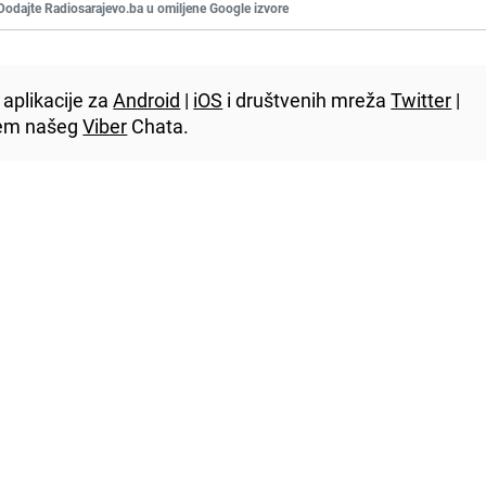
Dodajte Radiosarajevo.ba u omiljene Google izvore
aplikacije za
Android
|
iOS
i društvenih mreža
Twitter
|
utem našeg
Viber
Chata.