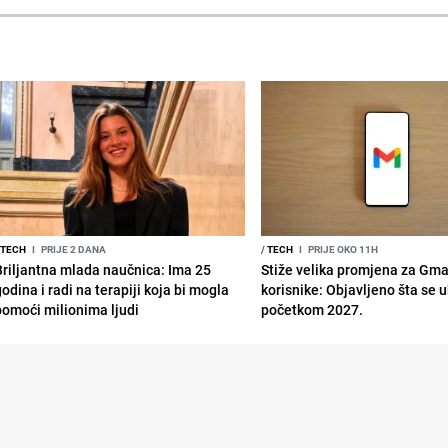
TECH
I
PRIJE 2 DANA
/
TECH
I
PRIJE OKO 11H
Briljantna mlada naučnica: Ima 25
Stiže velika promjena za Gma
odina i radi na terapiji koja bi mogla
korisnike: Objavljeno šta se 
pomoći milionima ljudi
početkom 2027.