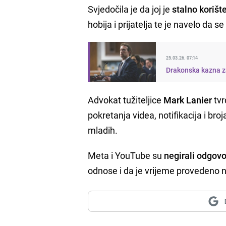
Svjedočila je da joj je
stalno korišt
hobija i prijatelja te je navelo da 
25.03.26. 07:14
Drakonska kazna za
Advokat tužiteljice
Mark Lanier
tvr
pokretanja videa, notifikacija i br
mladih.
Meta i YouTube su
negirali odgov
odnose i da je vrijeme provedeno 