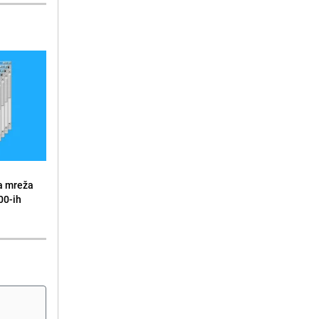
a mreža
00-ih