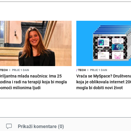
TECH
I
PRIJE 1 DAN
/
TECH
I
PRIJE 1 DAN
Briljantna mlada naučnica: Ima 25
Vraća se MySpace? Društven
odina i radi na terapiji koja bi mogla
koja je oblikovala internet 20
pomoći milionima ljudi
mogla bi dobiti novi život
Prikaži komentare
(
0
)