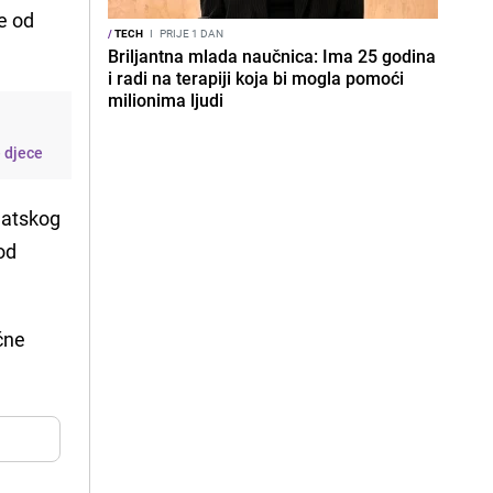
je od
/
TECH
I
PRIJE 1 DAN
Briljantna mlada naučnica: Ima 25 godina
i radi na terapiji koja bi mogla pomoći
milionima ljudi
e djece
matskog
od
čne