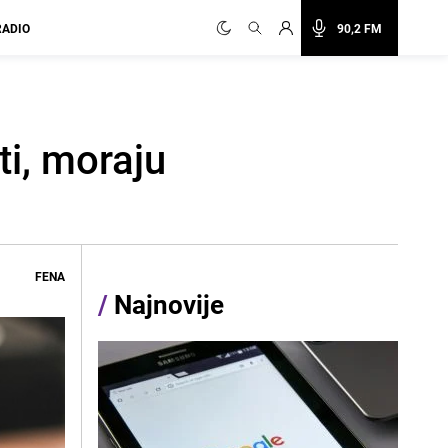
RADIO
90,2 FM
ti, moraju
FENA
/
Najnovije