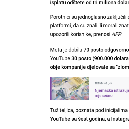
isplatu odštete od tri miliona dola
Porotnici su jednoglasno zaključili
platformi, da su znali ili morali zn
upozorili korisnike, prenosi
AFP.
Meta je dobila
70 posto odgovornos
YouTube
30 posto (900.000 dolara
obje kompanije djelovale sa "zlo
TRENDING
Njemačka istražuje
mjesečno
Tužiteljica, poznata pod inicijalim
YouTube sa šest godina, a Instagr