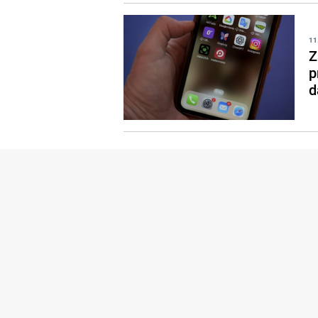
11
Z
p
d