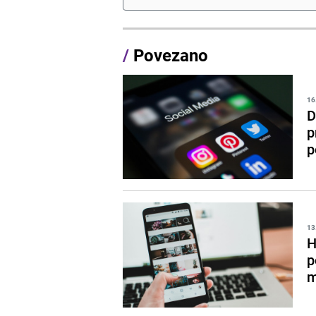
/
Povezano
16
D
p
p
13
H
p
m