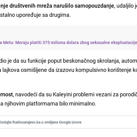
enje društvenih mreža narušilo samopouzdanje
, udaljilo 
se stalno upoređuje sa drugima.
 Metu: Moraju platiti 375 miliona dolara zbog seksualne eksploatacij
dio je da su funkcije poput beskonačnog skrolanja, auto
oja lajkova osmišljene da izazovu kompulsivno korištenje k
ornost
, navodeći da su Kaleyini problemi vezani za porodi
na njihovim platformama bilo minimalno.
Dodajte Radiosarajevo.ba u omiljene Google izvore