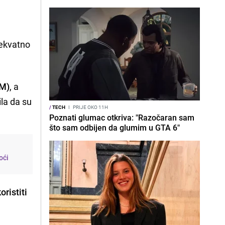
dekvatno
KM)
, a
ila da su
/
TECH
I
PRIJE OKO 11H
Poznati glumac otkriva: "Razočaran sam
što sam odbijen da glumim u GTA 6"
oći
oristiti