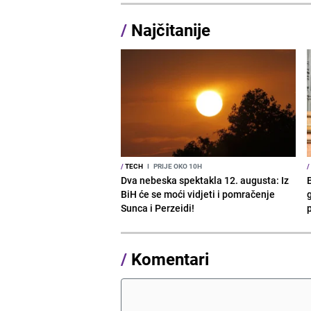
/
Najčitanije
/
TECH
I
PRIJE OKO 10H
/
Dva nebeska spektakla 12. augusta: Iz
BiH će se moći vidjeti i pomračenje
g
Sunca i Perzeidi!
/
Komentari