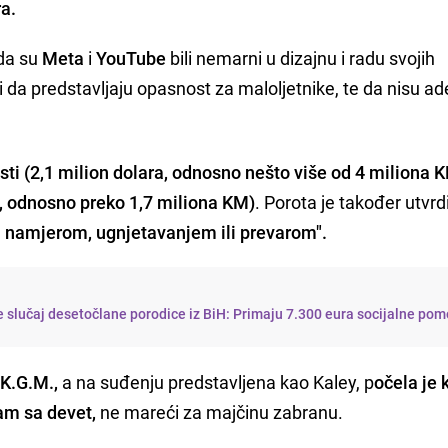
ra.
 da su
Meta
i
YouTube
bili nemarni u dizajnu i radu svojih
ati da predstavljaju opasnost za maloljetnike, te da nisu a
ti (2,1 milion dolara, odnosno nešto više od 4 miliona 
, odnosno preko 1,7 miliona KM)
. Porota je također utvrd
m namjerom, ugnjetavanjem ili prevarom".
 slučaj desetočlane porodice iz BiH: Primaju 7.300 eura socijalne pom
a
K.G.M.,
a na suđenju predstavljena kao Kaley, p
očela je k
am sa devet,
ne mareći za majčinu zabranu.