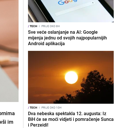
/
TECH
I
PRIJE OKO 8H
Sve veće oslanjanje na AI: Google
mijenja jednu od svojih najpopularnijih
Android aplikacija
/
TECH
I
PRIJE OKO 10H
vornima
Dva nebeska spektakla 12. augusta: Iz
BiH će se moći vidjeti i pomračenje Sunca
vši im
i Perzeidi!