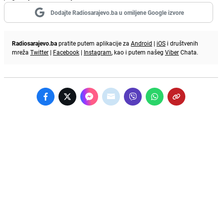
Dodajte Radiosarajevo.ba u omiljene Google izvore
Radiosarajevo.ba
pratite putem aplikacije za
Android
|
iOS
i društvenih
mreža
Twitter
|
Facebook
|
Instagram
, kao i putem našeg
Viber
Chata.