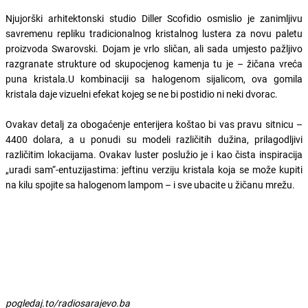
Njujorški arhitektonski studio Diller Scofidio osmislio je zanimljivu
savremenu repliku tradicionalnog kristalnog lustera za novu paletu
proizvoda Swarovski. Dojam je vrlo sličan, ali sada umjesto pažljivo
razgranate strukture od skupocjenog kamenja tu je – žičana vreća
puna kristala.U kombinaciji sa halogenom sijalicom, ova gomila
kristala daje vizuelni efekat kojeg se ne bi postidio ni neki dvorac.
Ovakav detalj za obogaćenje enterijera koštao bi vas pravu sitnicu –
4400 dolara, a u ponudi su modeli različitih dužina, prilagodljivi
različitim lokacijama. Ovakav luster poslužio je i kao čista inspiracija
„uradi sam“-entuzijastima: jeftinu verziju kristala koja se može kupiti
na kilu spojite sa halogenom lampom – i sve ubacite u žičanu mrežu.
pogledaj.to/radiosarajevo.ba