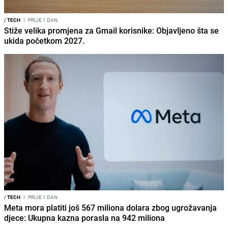
/
TECH
I
PRIJE 1 DAN
Stiže velika promjena za Gmail korisnike: Objavljeno šta se
ukida početkom 2027.
/
TECH
I
PRIJE 1 DAN
Meta mora platiti još 567 miliona dolara zbog ugrožavanja
djece: Ukupna kazna porasla na 942 miliona