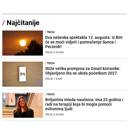
/
Najčitanije
/
TECH
Dva nebeska spektakla 12. augusta: Iz BiH
će se moći vidjeti i pomračenje Sunca i
Perzeidi!
PRIJE 2 DANA
/
TECH
Stiže velika promjena za Gmail korisnike:
Objavljeno šta se ukida početkom 2027.
PRIJE 1 DAN
/
TECH
Briljantna mlada naučnica: Ima 25 godina i
radi na terapiji koja bi mogla pomoći
milionima ljudi
PRIJE 2 DANA